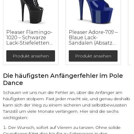
Pleaser Flamingo-
Pleaser Adore-709 –
P
1020 – Schwarze
Blaue Lack-
S
Lack-Stiefeletten
Sandalen (Absatz
(Absatz 20 cm)
17,8 cm)
Produkt ansehen
Produkt ansehen
1
Die häufigsten Anfängerfehler im Pole
Dance
Schauen wir uns nun die Fehler an, über die Anfänger am
häufigsten stolpern. Fast jeder macht sie, und genau deshalb
kann sich der Weg zu einem sicheren und selbstbewussten
Tanzstil um viele Monate verlängern. Hier sind die sechs
wichtigsten:
Der Wunsch, sofort auf Vierern zu tanzen. Ohne solide
Grundlagen führt dies häufig zu Schmerzen in den