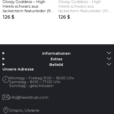
Glossy Goddess – High
Glossy Goddess – High
Heels schwarz aus
Heels schwarz aus
lackiertem Naturleder (9
lackiertem Naturleder (10
cm)
cm)
126 $
126 $
Informationen
Extras
Beliebt
Unsere Adresse
Montag – Freitag 9:00 – 18:00 Uhr
Samstag – 8:00 – 17:00 Uhr
Sonntag – geschlossen
info@heelshub.com
Dnipro, Ukraine