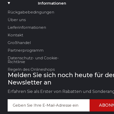
Medium hinzufügen
Informationen
Ihr Name
Rückgabebedingungen
Über uns
Ihre E-Mail
Lieferinformationen
Kontakt
Großhandel
Titel der Bewertung
Partnerprogramm
Datenschutz- und Cookie-
Ihr Feedback:
Richtlinie
Regeln des Onlineshops
Melden Sie sich noch heute für de
Newsletter an
Erfahren Sie als Erster von Rabatten und Sondera
ABONN
FEEDBACK HINTERLASSEN
BEWERT