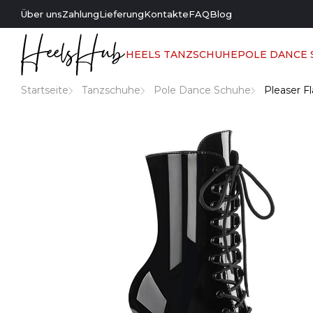
Über uns
Zahlung
Lieferung
Kontakte
FAQ
Blog
HEELS TANZSCHUHE
POLE DANCE
Startseite
Tanzschuhe
Pole Dance Schuhe
Pleaser F