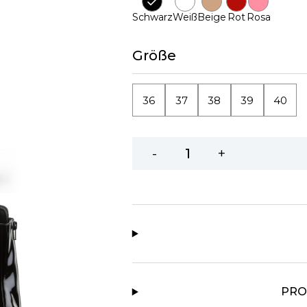
Schwarz
Weiß
Beige
Rot
Rosa
Größe
36
37
38
39
40
-
+
PRO