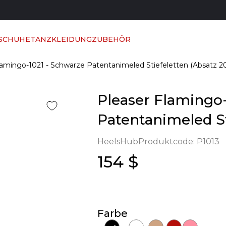
 SCHUHE
TANZKLEIDUNG
ZUBEHÖR
lamingo-1021 - Schwarze Patentanimeled Stiefeletten (Absatz 2
Pleaser Flamingo-
Patentanimeled St
HeelsHub
Produktcode:
P1013
154 $
Farbe