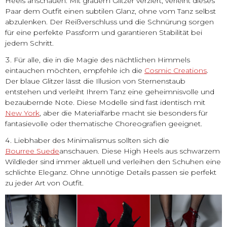
Heels anschauen. Mit grauem Glitzer verziert, verleiht dieses
Paar dem Outfit einen subtilen Glanz, ohne vom Tanz selbst
abzulenken. Der Reißverschluss und die Schnürung sorgen
für eine perfekte Passform und garantieren Stabilität bei
jedem Schritt.
Für alle, die in die Magie des nächtlichen Himmels
eintauchen möchten, empfehle ich die
Cosmic Creations
.
Der blaue Glitzer lässt die Illusion von Sternenstaub
entstehen und verleiht Ihrem Tanz eine geheimnisvolle und
bezaubernde Note. Diese Modelle sind fast identisch mit
New York
, aber die Materialfarbe macht sie besonders für
fantasievolle oder thematische Choreografien geeignet.
Liebhaber des Minimalismus sollten sich die
Bourree Suede
anschauen. Diese High Heels aus schwarzem
Wildleder sind immer aktuell und verleihen den Schuhen eine
schlichte Eleganz. Ohne unnötige Details passen sie perfekt
zu jeder Art von Outfit.