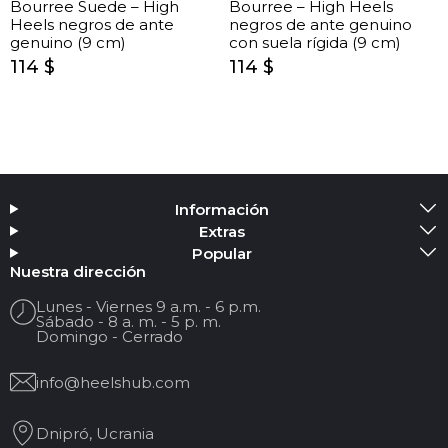
Bourree Suede – High
Bourree – High Heels
Heels negros de ante
negros de ante genuino
genuino (9 cm)
con suela rígida (9 cm)
114 $
114 $
Información
Extras
Popular
Nuestra dirección
Lunes - Viernes 9 a.m. - 6 p.m.
Sábado - 8 a. m. - 5 p. m.
Domingo - Cerrado
info@heelshub.com
Dnipró, Ucrania