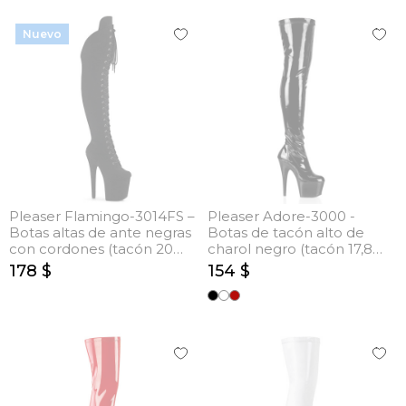
Nuevo
Pleaser Flamingo-3014FS –
Pleaser Adore-3000 -
Botas altas de ante negras
Botas de tacón alto de
con cordones (tacón 20
charol negro (tacón 17,8
cm)
cm)
178 $
154 $