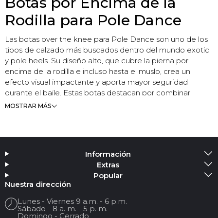
Botas por Encima de la
Rodilla para Pole Dance
Las botas over the knee para Pole Dance son uno de los
tipos de calzado más buscados dentro del mundo exotic
y pole heels. Su diseño alto, que cubre la pierna por
encima de la rodilla e incluso hasta el muslo, crea un
efecto visual impactante y aporta mayor seguridad
durante el baile. Estas botas destacan por combinar
tacones altos, plataformas llamativas y una estética
MOSTRAR MÁS
sensual que atrae todas las miradas tanto en el escenario
como en sesiones de fotos o entrenamientos.
A diferencia de las botas convencionales, las botas altas
para Pole Dance están diseñadas para ofrecer mejor
Información
ajuste, estabilidad y comodidad en movimiento. Existen
Extras
modelos peep-toe con dedos abiertos, versiones con
Popular
talón descubierto y opciones más clásicas totalmente
Nuestra dirección
cerradas. Además de complementar el outfit, ayudan a
Lunes - Viernes 9 a.m. - 6 p.m.
proteger la piel durante el trabajo en barra y aportan una
Sábado - 8 a. m. - 5 p. m.
Domingo - Cerrado
silueta más estilizada y elegante. Para quienes buscan