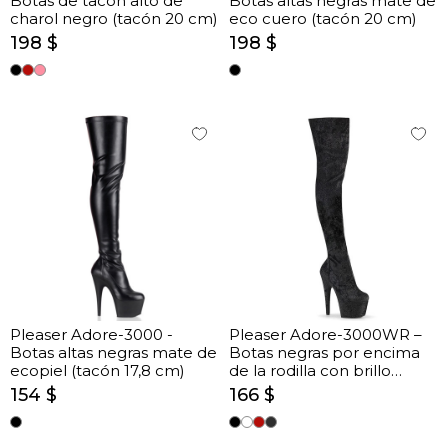
Botas de tacón alto de
Botas altas negras mate de
charol negro (tacón 20 cm)
eco cuero (tacón 20 cm)
198 $
198 $
Pleaser Adore-3000 -
Pleaser Adore-3000WR –
Botas altas negras mate de
Botas negras por encima
ecopiel (tacón 17,8 cm)
de la rodilla con brillo
(tacón 17,8 cm)
154 $
166 $