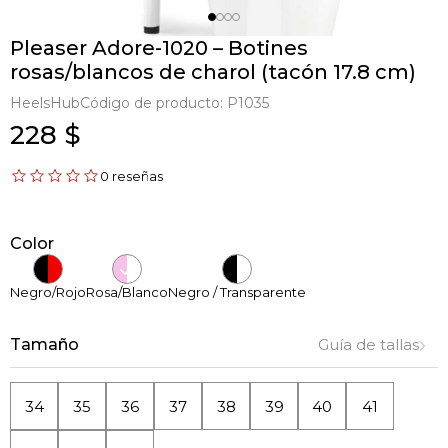
Pleaser Adore-1020 – Botines
rosas/blancos de charol (tacón 17.8 cm)
HeelsHub
Código de producto:
P1035
228 $
0 reseñas
Color
Negro/Rojo
Rosa/Blanco
Negro / Transparente
Tamaño
Guía de tallas
34
35
36
37
38
39
40
41