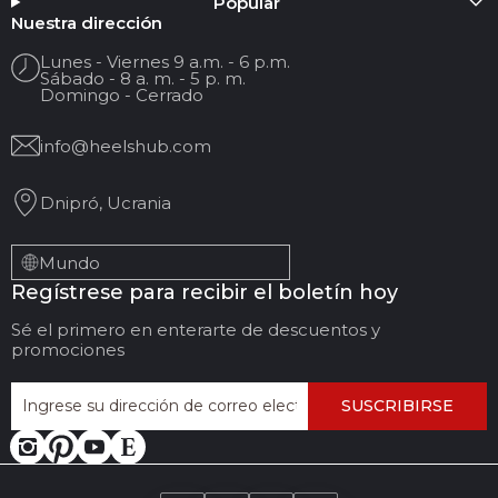
Popular
Tu nombre
Nuestra dirección
Lunes - Viernes 9 a.m. - 6 p.m.
Sábado - 8 a. m. - 5 p. m.
Su correo electrónico
Domingo - Cerrado
info@heelshub.com
Título de la reseña
Dnipró, Ucrania
Sus comentarios:
Mundo
Regístrese para recibir el boletín hoy
Sé el primero en enterarte de descuentos y
promociones
SUSCRIBIRSE
DEJAR COMENTARIOS
CANCELAR REVISIÓN