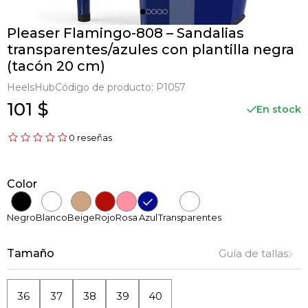
Pleaser Flamingo-808 – Sandalias
transparentes/azules con plantilla negra
(tacón 20 cm)
HeelsHub
Código de producto:
P1057
101 $
En stock
0 reseñas
Color
Negro
Blanco
Beige
Rojo
Rosa
Azul
Transparentes
Tamaño
Guía de tallas
36
37
38
39
40