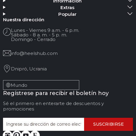
Información
Agregar medios
Extras
Popular
Tu nombre
Nuestra dirección
Lunes - Viernes 9 a.m. - 6 p.m.
Sábado - 8 a. m. - 5 p. m.
Su correo electrónico
Domingo - Cerrado
info@heelshub.com
Título de la reseña
Dnipró, Ucrania
Sus comentarios:
Mundo
Regístrese para recibir el boletín hoy
Sé el primero en enterarte de descuentos y
promociones
SUSCRIBIRSE
DEJAR COMENTARIOS
CANCELAR REVISIÓN