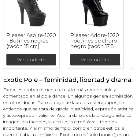
Pleaser Aspire-1020
Pleaser Adore-1020
P
- Botines negras
- botines de charol
S
(tacón 15 cm)
negro (tacón 17,8
e
cm)
c
Ver producto
Ver producto
e
Exotic Pole – feminidad, libertad y drama
Exotic es probablemente el estilo más reconocible y
comentado en el pole dance. En algunos genera admiración,
en otros dudas. Pero al dejar de lado los estereotipos, se
entiende que se trata de gracia, plasticidad, expresión artística
y autoexpresión valiente. Aquí la danza es la protagonista. La
imagen, los tacones, la actitud, la atmósfera – todo es
importante. Y al mismo tiempo, como en otros estilos, el
cuerpo trabaja al máximo: Exotic no es “solo bonito”, es un