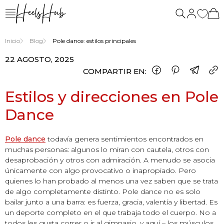
nosotros
Inicio
Blog
Pole dance: estilos principales
22 AGOSTO, 2025
COMPARTIR EN:
Estilos y direcciones en Pole
Dance
Pole dance
todavía genera sentimientos encontrados en
muchas personas: algunos lo miran con cautela, otros con
desaprobación y otros con admiración. A menudo se asocia
únicamente con algo provocativo o inapropiado. Pero
quienes lo han probado al menos una vez saben que se trata
de algo completamente distinto. Pole dance no es solo
bailar junto a una barra: es fuerza, gracia, valentía y libertad. Es
un deporte completo en el que trabaja todo el cuerpo. No a
todos les gusta correr o ir al gimnasio, y aquí – los músculos