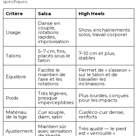
spécifiques.
Critère
Salsa
High Heels
Danse en
couple,
Show, enchaînements
Usage
rotations
solos, travail corporel
rapides,
improvisation
5–7 cm, fins,
7–10 cm et plus,
Talons
placés sous le
stables
talon
Facilite le
Permet de « s’asseoir »
maintien de
sur le talon et de
Équilibre
l’axe et les
travailler les
rotations
inclinaisons
Très légères,
Plus lourdes, conçues
Poids
presque
pour les impacts
imperceptibles
Matériau
Cuir souple,
Cuir/éco-cuir dense,
de la tige
daim, satin
renforts
Maintien sûr
Très ajusté — le pied
Ajustement
avec sensation
est « verrouillé »
de liberté