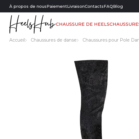
À propos de nous
Paiement
Livraison
Contacts
FAQ
Blog
CHAUSSURE DE HEELS
CHAUSSURE
Accueil
Chaussures de danse
Chaussures pour Pole Da