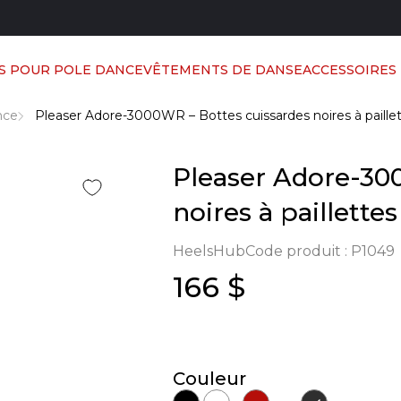
S POUR POLE DANCE
VÊTEMENTS DE DANSE
ACCESSOIRES
nce
Pleaser Adore-3000WR – Bottes cuissardes noires à paillet
Pleaser Adore-30
noires à paillettes
HeelsHub
Code produit :
P1049
166 $
Couleur