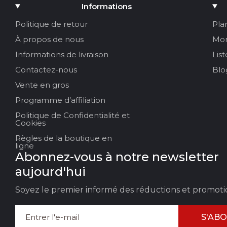
Ajouter un média
Informations
Votre nom :
Politique de retour
Pla
À propos de nous
Mo
Votre email
Informations de livraison
Lis
Contactez-nous
Blo
Vente en gros
Titre de la revue
Programme d’affiliation
Politique de Confidentialité et
Votre avis :
Cookies
Règles de la boutique en
ligne
Abonnez-vous à notre newsletter
aujourd'hui
Soyez le premier informé des réductions et promoti
S'AB
LAISSER DES
ANN