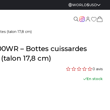
WORLD
$
USD
tes (talon 17,8 cm)
00WR – Bottes cuissardes
 (talon 17,8 cm)
0 avis
En stock