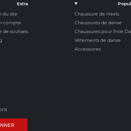
Extra
Popul
n du site
Chaussure de Heels
n compte
Chaussures de danse
te de souhaits
Chaussures pour Pole D
g
Vêtements de danse
Accessoires
ons
ONNER
ULER L'AVIS