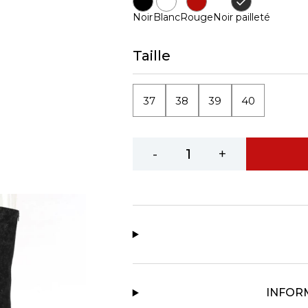
Noir
Blanc
Rouge
Noir pailleté
Taille
37
38
39
40
-
+
INFOR