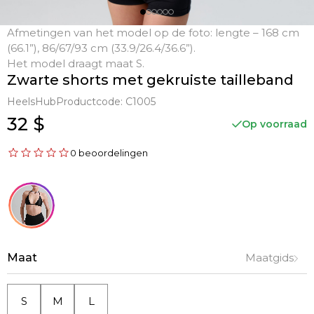
Afmetingen van het model op de foto: lengte – 168 cm
(66.1”), 86/67/93 cm (33.9/26.4/36.6”).
Het model draagt maat S.
Zwarte shorts met gekruiste tailleband
HeelsHub
Productcode:
C1005
32 $
Op voorraad
0 beoordelingen
Maat
Maatgids
S
M
L