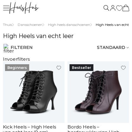
ons
vragen
Thuis
Dansschoenen
High heels dansschoenen
High Heels van echt l
High Heels van echt leer
FILTEREN
STANDAARD
Invoerfilters
Beginners
Bestseller
Kick Heels – High Heels
Bordo Heels –