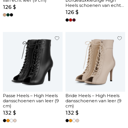
van echt leer (9 cm)
bordeauxkleurige High
Heels schoenen van echt
126 $
leer (9 cm)
126 $
Passe Heels – High Heels
Bride Heels – High Heels
dansschoenen van leer (9
dansschoenen van leer (9
cm)
cm)
132 $
132 $