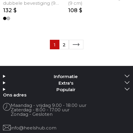
dubbele bevestiging (9
(9 cm)
cm)
132 $
108 $
1
2
Informatie
Extra's
Populair
Ons adres
Maandag - vrijdag 9.00 - 18.00 uur
Zaterdag - 8.00 - 17.00 uur
Zondag - Gesloten
info@heelshub.com