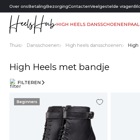
Over ons
Betaling
Bezorging
Contacten
Veelgestelde vragen
Bl
HIGH HEELS DANSSCHOENEN
PAA
Thuis
Dansschoenen
High heels dansschoenen
High 
High Heels met bandje
FILTEREN
Invoerfilters
Beginners