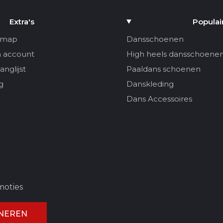
Extra's
Populai
emap
Dansschoenen
n account
High heels dansschoene
anglijst
Paaldans schoenen
g
Danskleding
Dans Accessoires
moties
NEREN