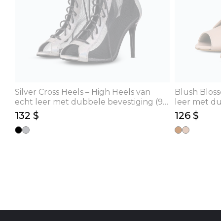
Silver Cross Heels – High Heels van
Blush Bloss
echt leer met dubbele bevestiging (9
leer met du
cm)
132 $
126 $