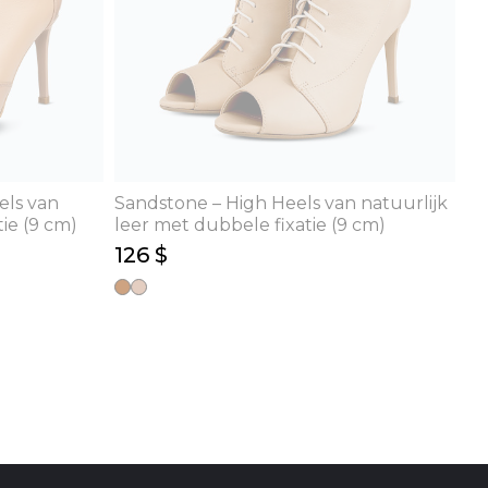
els van
Sandstone – High Heels van natuurlijk
ie (9 cm)
leer met dubbele fixatie (9 cm)
126 $