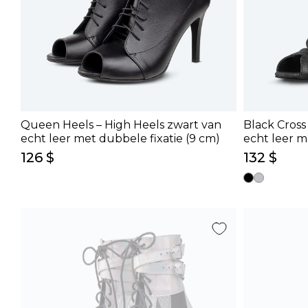
Queen Heels – High Heels zwart van
Black Cross
echt leer met dubbele fixatie (9 cm)
echt leer m
cm)
126 $
132 $