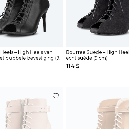
 Heels – High Heels van
Bourree Suede – High Heel
et dubbele bevestiging (9
echt suède (9 cm)
114 $