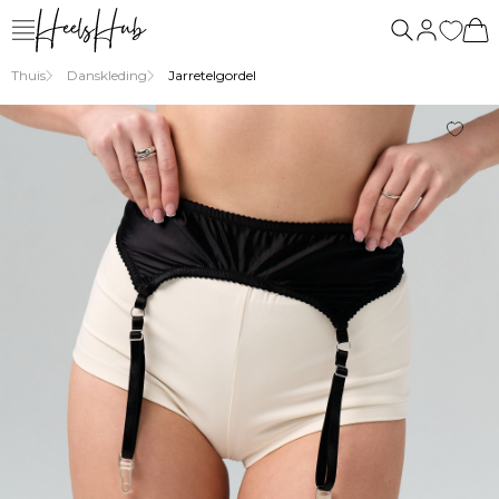
ons
vragen
Thuis
Danskleding
Jarretelgordel