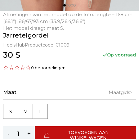
Afmetingen van het model op de foto: lengte – 168 cm
(66.1”), 86/67/93 cm (33.9/26.4/36.6”).
Het model draagt maat S.
Jarretelgordel
HeelsHub
Productcode:
C1009
30 $
Op voorraad
0 beoordelingen
Maat
Maatgids
S
M
L
TOEVOEGEN AAN
-
+
WINKELWAGEN