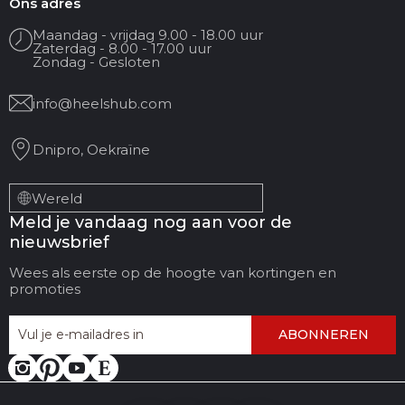
Ons adres
Maandag - vrijdag 9.00 - 18.00 uur
Zaterdag - 8.00 - 17.00 uur
Je e-mailadres
Zondag - Gesloten
info@heelshub.com
Reviewtitel
Dnipro, Oekraïne
Jouw feedback:
Wereld
Meld je vandaag nog aan voor de
nieuwsbrief
Wees als eerste op de hoogte van kortingen en
promoties
ABONNEREN
LAAT FEEDBACK
ANNULEER
ACHTER
BEOORDELING