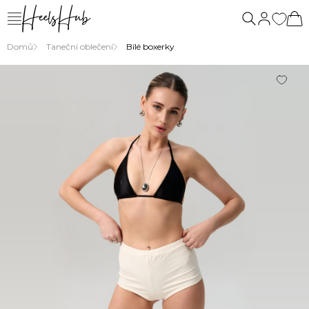
Domů
Taneční oblečení
Bílé boxerky