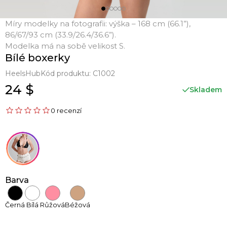
Míry modelky na fotografii: výška – 168 cm (66.1”),
86/67/93 cm (33.9/26.4/36.6”).
Modelka má na sobě velikost S.
Bílé boxerky
HeelsHub
Kód produktu:
C1002
24 $
Skladem
0 recenzí
Barva
Černá
Bílá
Růžová
Béžová