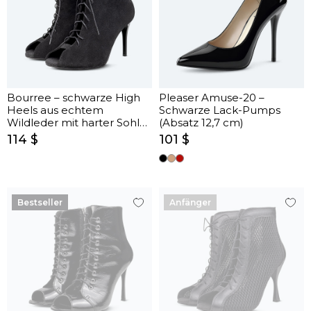
Bourree – schwarze High
Pleaser Amuse-20 –
Heels aus echtem
Schwarze Lack-Pumps
Wildleder mit harter Sohle
(Absatz 12,7 cm)
(9 cm)
114 $
101 $
Bestseller
Anfänger