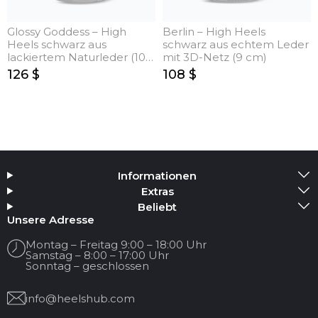
Glossy Goddess – High
Berlin – High Heels
Heels schwarz aus
schwarz aus echtem Leder
lackiertem Naturleder (10
mit 3D-Netz (9 cm)
cm)
126 $
108 $
Informationen
Extras
Beliebt
Unsere Adresse
Montag – Freitag 9:00 – 18:00 Uhr
Samstag – 8:00 – 17:00 Uhr
Sonntag – geschlossen
info@heelshub.com