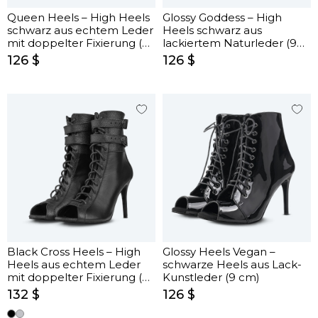
Queen Heels – High Heels
Glossy Goddess – High
schwarz aus echtem Leder
Heels schwarz aus
mit doppelter Fixierung (9
lackiertem Naturleder (9
cm)
cm)
126 $
126 $
Black Cross Heels – High
Glossy Heels Vegan –
Heels aus echtem Leder
schwarze Heels aus Lack-
mit doppelter Fixierung (9
Kunstleder (9 cm)
cm)
132 $
126 $