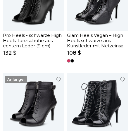
Pro Heels - schwarze High
Glam Heels Vegan – High
Heels Tanzschuhe aus
Heels schwarze aus
echtem Leder (9 cm)
Kunstleder mit Netzeinsatz
(9 cm)
132 $
108 $
Anfänger