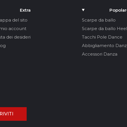
Extra
Popolar
appa del sito
Scarpe da ballo
 mio account
Scarpe da ballo Heel
sta dei desideri
Tacchi Pole Dance
log
Abbigliamento Danz
Accessori Danza
RIVITI