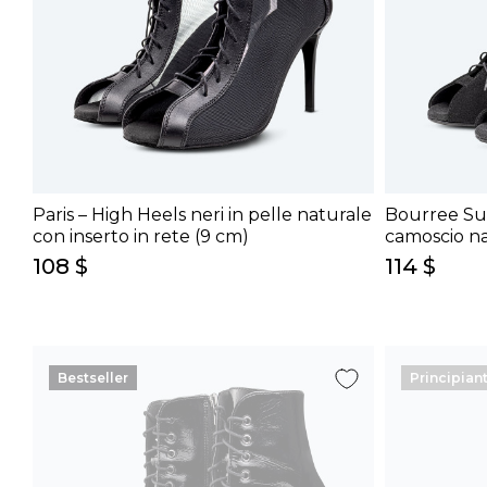
Paris – High Heels neri in pelle naturale
Bourree Sue
con inserto in rete (9 cm)
camoscio na
108 $
114 $
Bestseller
Principiant