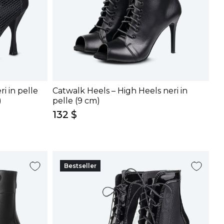
i in pelle
Catwalk Heels – High Heels neri in
)
pelle (9 cm)
132 $
Bestseller