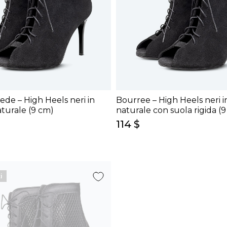
de – High Heels neri in
Bourree – High Heels neri 
turale (9 cm)
naturale con suola rigida (
114 $
i