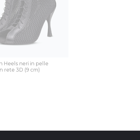
h Heels neri in pelle
n rete 3D (9 cm)