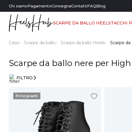
Chi siamo
Pagamento
Consegna
Contatti
FAQ
Blog
SCARPE DA BALLO HEELS
TACCHI 
Casa
Scarpe da ballo
Scarpe da ballo Heels
Scarpe da 
Scarpe da ballo nere per High
FILTRO
Filtri di
ingresso
Principianti