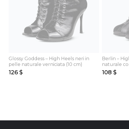
Glossy Goddess – High Heels neri in
Berlin – Hig
pelle naturale verniciata (10 cm)
naturale co
126 $
108 $