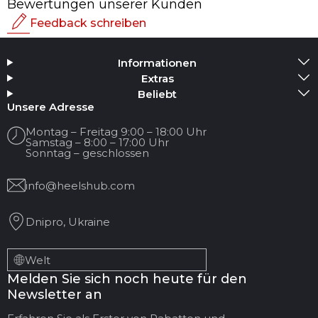
Bewertungen unserer Kunden
Feedback schreiben
Bewertung
Informationen
Medium hinzufügen
Extras
Beliebt
Ihr Name
Unsere Adresse
Montag – Freitag 9:00 – 18:00 Uhr
Samstag – 8:00 – 17:00 Uhr
Ihre E-Mail
Sonntag – geschlossen
info@heelshub.com
Titel der Bewertung
Dnipro, Ukraine
Ihr Feedback:
Welt
Melden Sie sich noch heute für den
Newsletter an