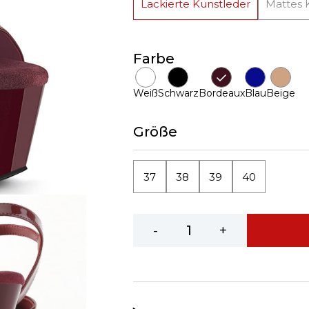
Lackierte Kunstleder
Mattes 
Farbe
Weiß
Schwarz
Bordeaux
Blau
Beige
Größe
37
38
39
40
-
+