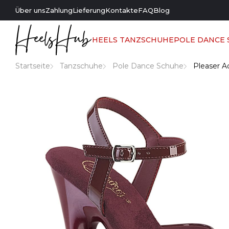
Über uns
Zahlung
Lieferung
Kontakte
FAQ
Blog
HEELS TANZSCHUHE
POLE DANCE
Startseite
Tanzschuhe
Pole Dance Schuhe
Pleaser A