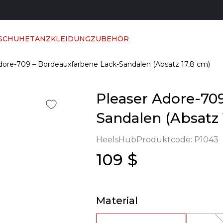
 SCHUHE
TANZKLEIDUNG
ZUBEHÖR
dore-709 – Bordeauxfarbene Lack-Sandalen (Absatz 17,8 cm)
Pleaser Adore-70
Sandalen (Absatz 
HeelsHub
Produktcode:
P1043
109 $
Material