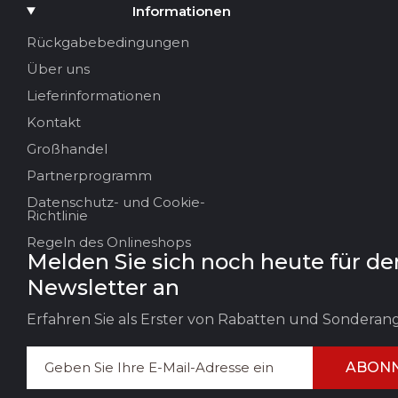
Medium hinzufügen
Informationen
Ihr Name
Rückgabebedingungen
Über uns
Ihre E-Mail
Lieferinformationen
Kontakt
Großhandel
Titel der Bewertung
Partnerprogramm
Datenschutz- und Cookie-
Ihr Feedback:
Richtlinie
Regeln des Onlineshops
Melden Sie sich noch heute für de
Newsletter an
Erfahren Sie als Erster von Rabatten und Sondera
ABONN
FEEDBACK HINTERLASSEN
BEWERT