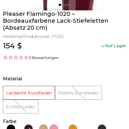
Pleaser Flamingo-1020 –
Bordeauxfarbene Lack-Stiefeletten
(Absatz 20 cm)
HeelsHub
Produktcode:
P1053
154 $
Auf Lager
0 Bewertungen
Material
Lackierte Kunstleder
Mattes Kunstleder
Echtes Leder
Farbe