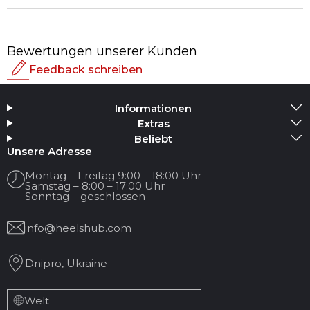
Bewertungen unserer Kunden
Feedback schreiben
Bewertung
Informationen
Medium hinzufügen
Extras
Beliebt
Ihr Name
Unsere Adresse
Montag – Freitag 9:00 – 18:00 Uhr
Samstag – 8:00 – 17:00 Uhr
Ihre E-Mail
Sonntag – geschlossen
info@heelshub.com
Titel der Bewertung
Dnipro, Ukraine
Ihr Feedback:
Welt