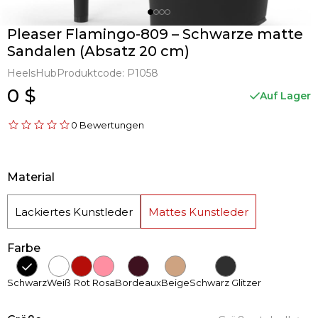
Pleaser Flamingo-809 – Schwarze matte
Sandalen (Absatz 20 cm)
HeelsHub
Produktcode:
P1058
0 $
Auf Lager
0 Bewertungen
Material
Lackiertes Kunstleder
Mattes Kunstleder
Farbe
Schwarz
Weiß
Rot
Rosa
Bordeaux
Beige
Schwarz Glitzer