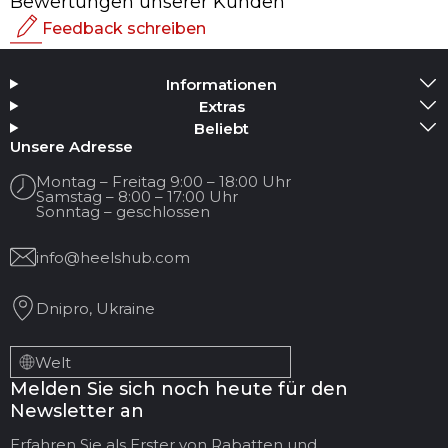
Bewertungen unserer Kunden
Feedback schreiben
Bewertung
Informationen
Medium hinzufügen
Extras
Beliebt
Ihr Name
Unsere Adresse
Montag – Freitag 9:00 – 18:00 Uhr
Samstag – 8:00 – 17:00 Uhr
Ihre E-Mail
Sonntag – geschlossen
info@heelshub.com
Titel der Bewertung
Dnipro, Ukraine
Ihr Feedback:
Welt
Melden Sie sich noch heute für den
Newsletter an
Erfahren Sie als Erster von Rabatten und