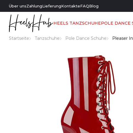
Über uns
Zahlung
Lieferung
Kontakte
FAQ
Blog
HEELS TANZSCHUHE
POLE DANCE
Startseite
Tanzschuhe
Pole Dance Schuhe
Pleaser In