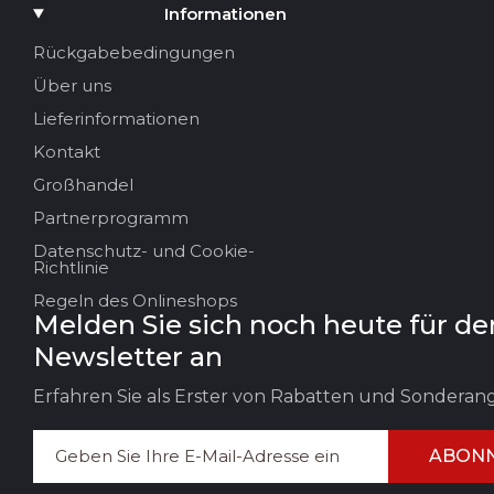
Medium hinzufügen
Informationen
Ihr Name
Rückgabebedingungen
Über uns
Ihre E-Mail
Lieferinformationen
Kontakt
Großhandel
Titel der Bewertung
Partnerprogramm
Datenschutz- und Cookie-
Ihr Feedback:
Richtlinie
Regeln des Onlineshops
Melden Sie sich noch heute für de
Newsletter an
Erfahren Sie als Erster von Rabatten und Sondera
ABONN
FEEDBACK HINTERLASSEN
BEWERT