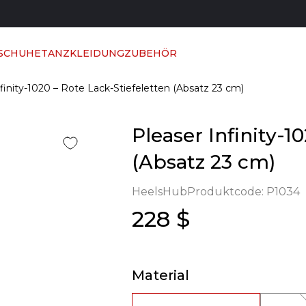
 SCHUHE
TANZKLEIDUNG
ZUBEHÖR
finity-1020 – Rote Lack-Stiefeletten (Absatz 23 cm)
Pleaser Infinity-1
(Absatz 23 cm)
HeelsHub
Produktcode:
P1034
228 $
Material