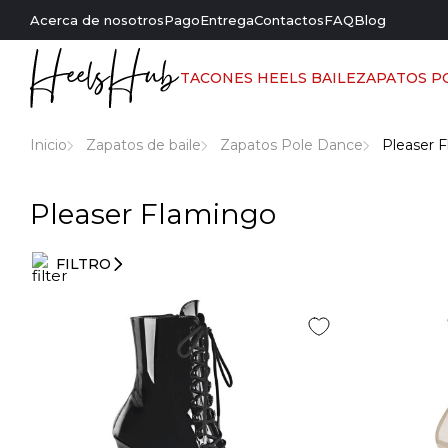
Acerca de nosotros
Pago
Entrega
Contactos
FAQ
Blog
TACONES HEELS BAILE
ZAPATOS P
Inicio
Zapatos de baile
Zapatos Pole Dance
Pleaser 
Pleaser Flamingo
FILTRO
Filtros
de
entrada