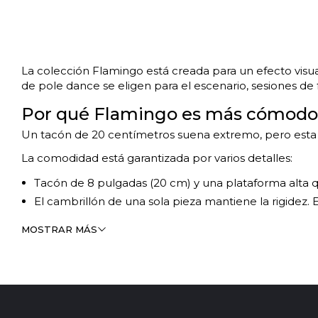
La colección Flamingo está creada para un efecto visua
de pole dance se eligen para el escenario, sesiones de
Por qué Flamingo es más cómodo 
Un tacón de 20 centímetros suena extremo, pero esta 
La comodidad está garantizada por varios detalles:
Tacón de 8 pulgadas (20 cm) y una plataforma alta q
El cambrillón de una sola pieza mantiene la rigidez. E
La horma anatómica distribuye la carga de manera u
MOSTRAR MÁS
La plantilla blanda con amortiguación reduce la pre
Flamingo no es solo un calzado llamativo, sino una her
A quién le sirve la serie Flamingo
Esta colección suele convertirse en el siguiente paso d