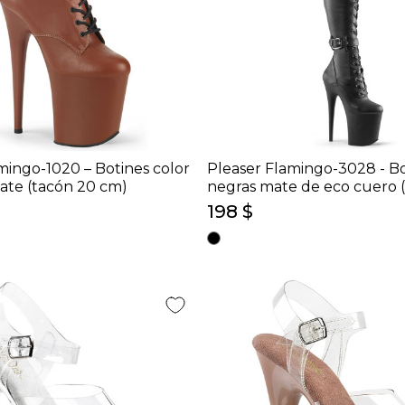
mingo-1020 – Botines color
Pleaser Flamingo-3028 - Bo
ate (tacón 20 cm)
negras mate de eco cuero 
cm)
198 $