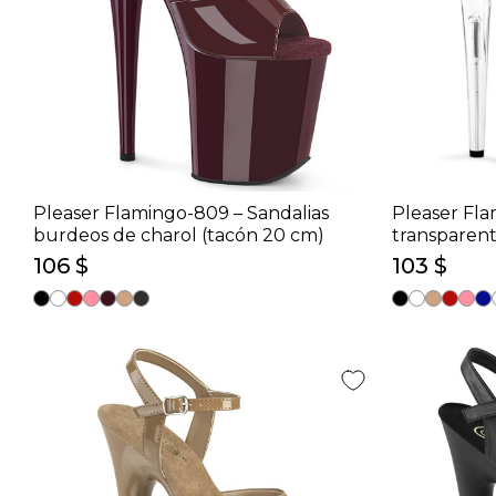
Pleaser Flamingo-809 – Sandalias
Pleaser Fla
burdeos de charol (tacón 20 cm)
transparent
cm)
106 $
103 $