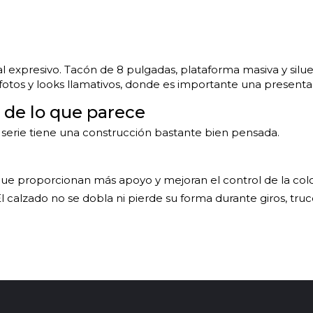
l expresivo. Tacón de 8 pulgadas, plataforma masiva y silu
 fotos y looks llamativos, donde es importante una presenta
de lo que parece
serie tiene una construcción bastante bien pensada.
ue proporcionan más apoyo y mejoran el control de la colo
l calzado no se dobla ni pierde su forma durante giros, truco
niforme, por lo que los movimientos se vuelven más seguros
sión sobre el pie y hace que los entrenamientos largos se
ramienta completa para el trabajo y las actuaciones.
espués de los modelos de 7 pulgadas. Si ya bailas con segur