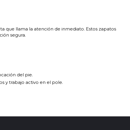
eta que llama la atención de inmediato. Estos zapatos
ción segura.
cación del pie.
s y trabajo activo en el pole.
 y precisos.
an más cómodos.
idad a esa altura y quieres más impacto visual,