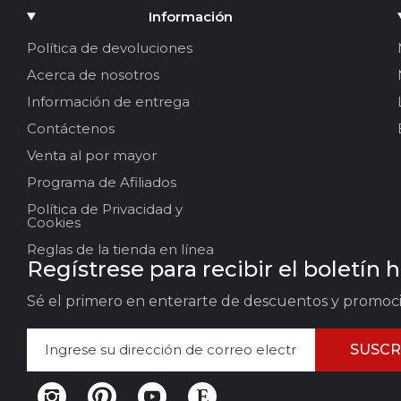
entonces elige Flamingo.
Información
Para el escenario y las sesiones de fotos son especialm
Política de devoluciones
movimiento. Para entrenamientos regulares, muchas per
Acerca de nosotros
En HeelsHub encontrarás diferentes ve
Información de entrega
modelos lacados, mate, transparentes, opciones de e
Contáctenos
sandalias, botines y botas altas
Venta al por mayor
con correas y diferentes tipos de sujeción
Programa de Afiliados
La amplia variedad de formatos y materiales permite e
Política de Privacidad y
Antes del envío, cada par pasa por una revisión exhaust
Cookies
todo el mundo. Si dudas al elegir el modelo o la altura,
Reglas de la tienda en línea
Regístrese para recibir el boletín 
Sé el primero en enterarte de descuentos y promoc
SUSCR