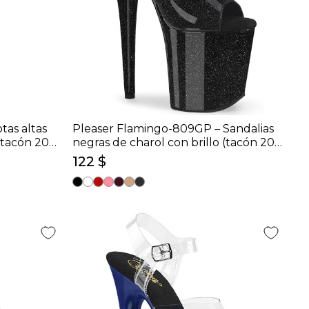
tas altas
Pleaser Flamingo-809GP – Sandalias
(tacón 20
negras de charol con brillo (tacón 20
cm)
122 $