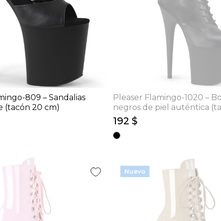
mingo-809 – Sandalias
Pleaser Flamingo-1020 – Bo
e (tacón 20 cm)
negros de piel auténtica (t
cm)
192 $
Nuevo