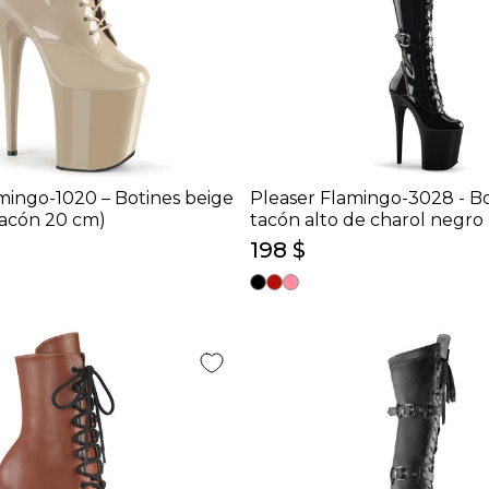
mingo-1020 – Botines beige
Pleaser Flamingo-3028 - B
tacón 20 cm)
tacón alto de charol negro
cm)
198 $