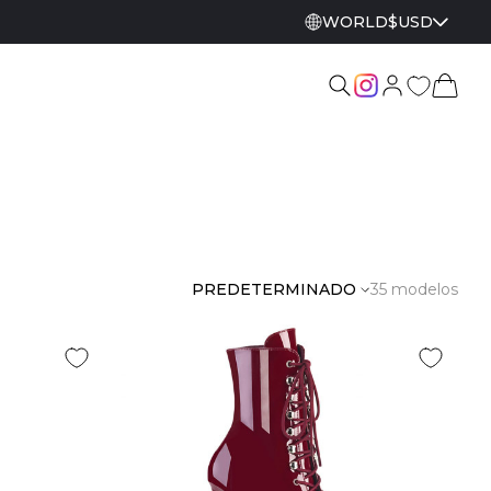
WORLD
$
USD
PREDETERMINADO
35 modelos