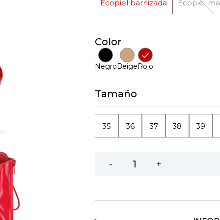
Ecopiel barnizada
Ecopiel ma
Color
Negro
Beige
Rojo
Tamaño
35
36
37
38
39
-
+