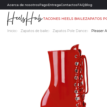
Acerca de nosotros
Pago
Entrega
Contactos
FAQ
Blog
TACONES HEELS BAILE
ZAPATOS P
Inicio
Zapatos de baile
Zapatos Pole Dance
Pleaser A