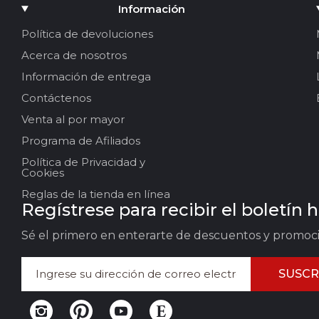
Agregar medios
Información
Tu nombre
Política de devoluciones
Acerca de nosotros
Su correo electrónico
Información de entrega
Contáctenos
Venta al por mayor
Título de la reseña
Programa de Afiliados
Política de Privacidad y
Sus comentarios:
Cookies
Reglas de la tienda en línea
Regístrese para recibir el boletín 
Sé el primero en enterarte de descuentos y promoc
SUSCR
DEJAR COMENTARIOS
CANC