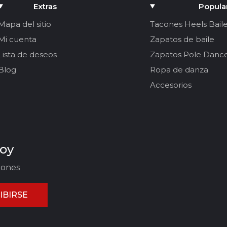
Extras
Popula
Mapa del sitio
Tacones Heels Bail
Mi cuenta
Zapatos de baile
Lista de deseos
Zapatos Pole Danc
Blog
Ropa de danza
Accesorios
hoy
iones
IBIRSE
ELAR REVISIÓN