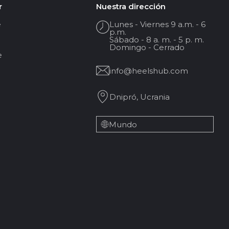
r
Nuestra dirección
e
Lunes - Viernes 9 a.m. - 6
p.m.
Sábado - 8 a. m. - 5 p. m.
Domingo - Cerrado
e
info@heelshub.com
Dnipró, Ucrania
Mundo