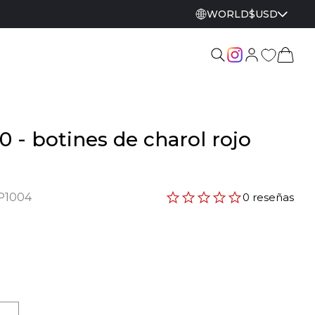
WORLD
$
USD
0 - botines de charol rojo
P1004
0 reseñas