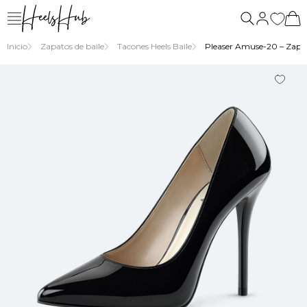
nosotros
Inicio
Zapatos de baile
Tacones Heels Baile
Pleaser Amuse-20 – Zapat