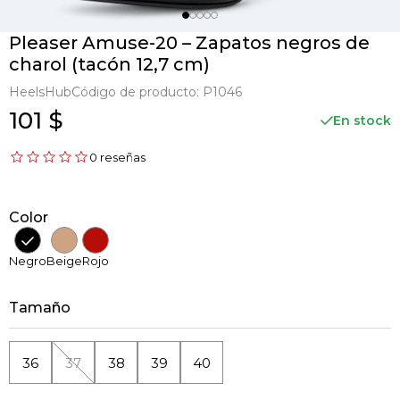
Pleaser Amuse-20 – Zapatos negros de
charol (tacón 12,7 cm)
HeelsHub
Código de producto:
P1046
101 $
En stock
0 reseñas
Color
Negro
Beige
Rojo
Tamaño
36
37
38
39
40