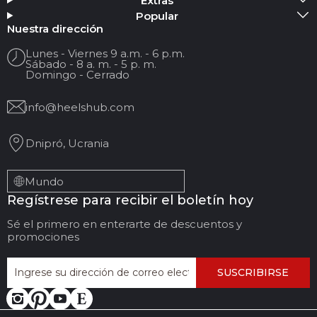
Extras
Popular
Tu nombre
Nuestra dirección
Lunes - Viernes 9 a.m. - 6 p.m.
Sábado - 8 a. m. - 5 p. m.
Su correo electrónico
Domingo - Cerrado
info@heelshub.com
Título de la reseña
Dnipró, Ucrania
Sus comentarios:
Mundo
Regístrese para recibir el boletín hoy
Sé el primero en enterarte de descuentos y
promociones
SUSCRIBIRSE
DEJAR COMENTARIOS
CANCELAR REVISIÓN