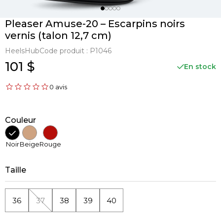
Pleaser Amuse-20 – Escarpins noirs
vernis (talon 12,7 cm)
HeelsHub
Code produit :
P1046
101 $
En stock
0 avis
Couleur
Noir
Beige
Rouge
Taille
36
37
38
39
40