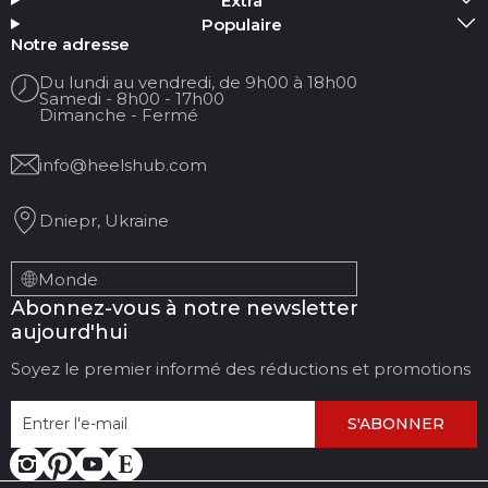
Extra
Populaire
Votre nom :
Notre adresse
Du lundi au vendredi, de 9h00 à 18h00
Samedi - 8h00 - 17h00
Votre email
Dimanche - Fermé
info@heelshub.com
Titre de la revue
Dniepr, Ukraine
Votre avis :
Monde
Abonnez-vous à notre newsletter
aujourd'hui
Soyez le premier informé des réductions et promotions
S'ABONNER
LAISSER DES
ANNULER L'AVIS
COMMENTAIRES