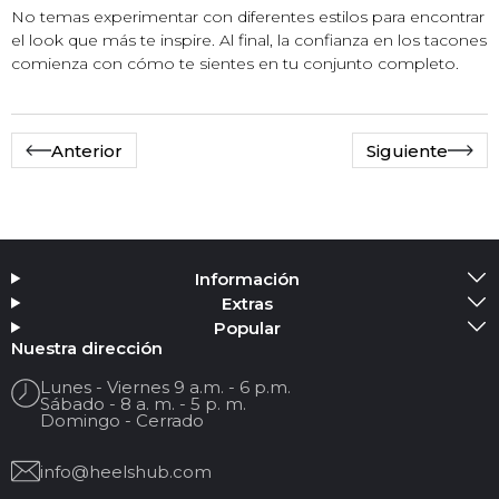
No temas experimentar con diferentes estilos para encontrar
el look que más te inspire. Al final, la confianza en los tacones
comienza con cómo te sientes en tu conjunto completo.
Anterior
Siguiente
Información
Extras
Popular
Nuestra dirección
Lunes - Viernes 9 a.m. - 6 p.m.
Sábado - 8 a. m. - 5 p. m.
Domingo - Cerrado
info@heelshub.com