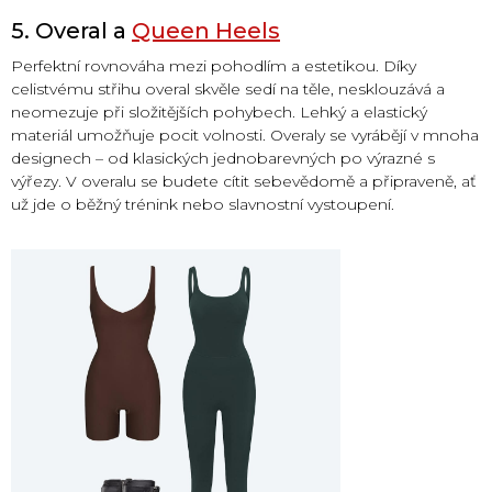
5. Overal a
Queen Heels
Perfektní rovnováha mezi pohodlím a estetikou. Díky
celistvému střihu overal skvěle sedí na těle, nesklouzává a
neomezuje při složitějších pohybech. Lehký a elastický
materiál umožňuje pocit volnosti. Overaly se vyrábějí v mnoha
designech – od klasických jednobarevných po výrazné s
výřezy. V overalu se budete cítit sebevědomě a připraveně, ať
už jde o běžný trénink nebo slavnostní vystoupení.