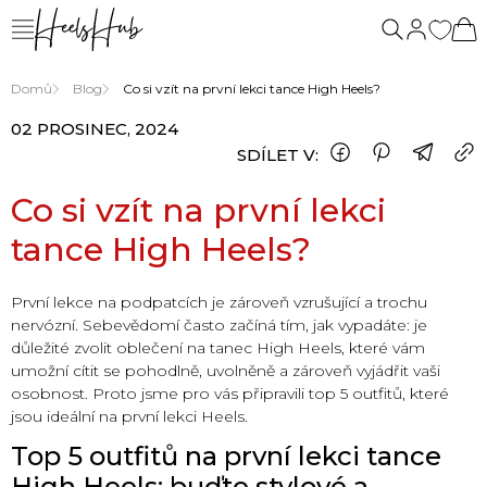
Domů
Blog
Co si vzít na první lekci tance High Heels?
02 PROSINEC, 2024
SDÍLET V:
Co si vzít na první lekci
tance High Heels?
První lekce na podpatcích je zároveň vzrušující a trochu
nervózní. Sebevědomí často začíná tím, jak vypadáte: je
důležité zvolit oblečení na tanec High Heels, které vám
umožní cítit se pohodlně, uvolněně a zároveň vyjádřit vaši
osobnost. Proto jsme pro vás připravili top 5 outfitů, které
jsou ideální na první lekci Heels.
Top 5 outfitů na první lekci tance
High Heels: buďte stylové a