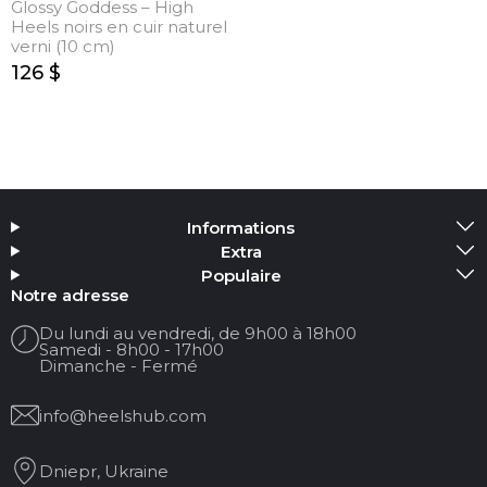
Glossy Goddess – High
Heels noirs en cuir naturel
verni (10 cm)
126 $
Informations
Extra
Populaire
Notre adresse
Du lundi au vendredi, de 9h00 à 18h00
Samedi - 8h00 - 17h00
Dimanche - Fermé
info@heelshub.com
Dniepr, Ukraine