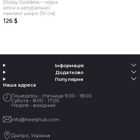
Glossy Goddess – чорні
хілси з натуральної
лакової шкіри (10 см)
126 $
Інформація
Додатково
Популярне
Наша адреса
Понеділок - п'ятниця 9:00 - 18:00
Субота - 8:00 - 17:00
Неділя - вихідний
info@heelshub.com
Дніпро, Україна