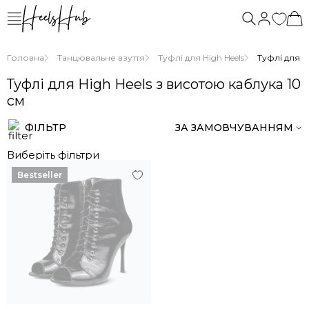
нас
Головна
Танцювальне взуття
Туфлі для High Heels
Туфлі для Hi
Туфлі для High Heels з висотою каблука 10
см
ФІЛЬТР
ЗА ЗАМОВЧУВАННЯМ
Виберіть фільтри
Bestseller