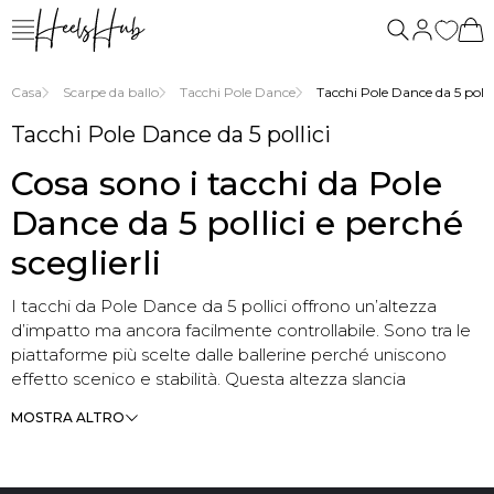
siamo
Casa
Scarpe da ballo
Tacchi Pole Dance
Tacchi Pole Dance da 5 polli
Tacchi Pole Dance da 5 pollici
Cosa sono i tacchi da Pole
Dance da 5 pollici e perché
sceglierli
I tacchi da Pole Dance da 5 pollici offrono un’altezza
d’impatto ma ancora facilmente controllabile. Sono tra le
piattaforme più scelte dalle ballerine perché uniscono
effetto scenico e stabilità. Questa altezza slancia
visivamente le gambe, definisce le linee del corpo e dona
MOSTRA ALTRO
sicurezza in ogni movimento.
La piattaforma riduce la reale percezione dell’inclinazione
del piede, rendendo la scarpa più stabile di quanto possa