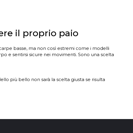
re il proprio paio
e scarpe basse, ma non così estremi come i modelli
corpo e sentirsi sicure nei movimenti. Sono una scelta
llo più bello non sarà la scelta giusta se risulta
cci, zip oppure una combinazione di questi elementi. Il
ime armi.