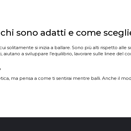
chi sono adatti e come sceglie
i solitamente si inizia a ballare. Sono più alti rispetto all
, aiutano a sviluppare l’equilibrio, lavorare sulle linee del 
”
etica, ma pensa a come ti sentirai mentre balli. Anche il mode
e devono aderire bene al piede – possono avere cinturini, la
ttutto durante giri e movimenti accentuati.
lavoro sul corpo e allenamenti regolari.
 e spesso risultano più stabili, soprattutto per chi è alle pr