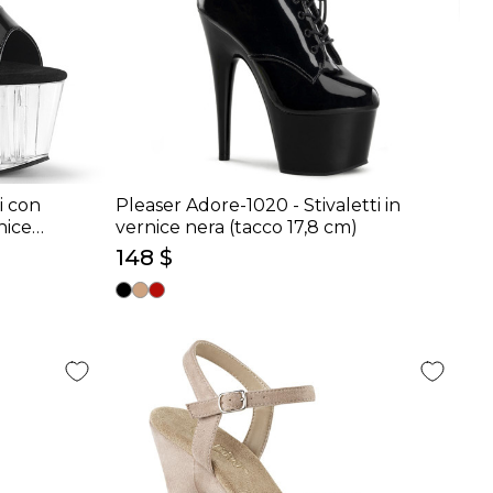
i con
Pleaser Adore-1020 - Stivaletti in
nice
vernice nera (tacco 17,8 cm)
8 cm)
148 $