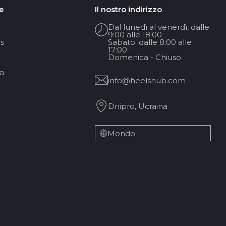
e
Il nostro indirizzo
atica per l’uso in studio. Tutto dipende da quanto
Dal lunedì al venerdì, dalle
9:00 alle 18:00
iù importante del design.
s
Sabato: dalle 8:00 alle
17:00
nsi. I modelli rossi attirano l’attenzione e aggiungono
Domenica - Chiuso
a
info@heelshub.com
Dnipro, Ucraina
de scarpe e ankle boots in diversi materiali, altezze e
Mondo