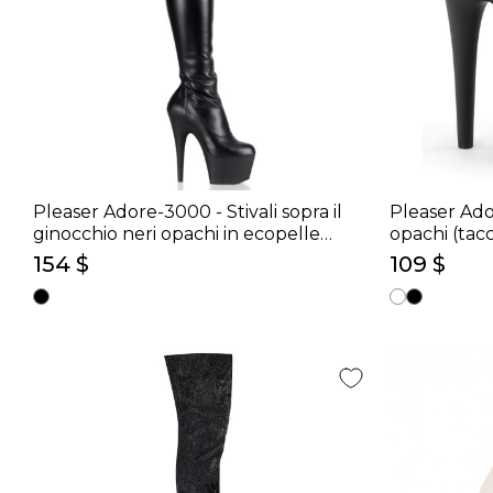
Pleaser Adore-3000 - Stivali sopra il
Pleaser Ado
ginocchio neri opachi in ecopelle
opachi (tac
(tacco 17,8 cm)
154 $
109 $