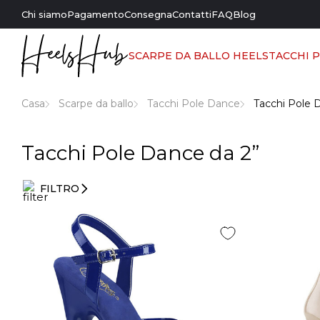
Chi siamo
Pagamento
Consegna
Contatti
FAQ
Blog
SCARPE DA BALLO HEELS
TACCHI 
Casa
Scarpe da ballo
Tacchi Pole Dance
Tacchi Pole 
Tacchi Pole Dance da 2”
FILTRO
Filtri di
ingresso