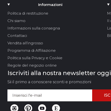
Informazioni
Anche il materiale conta. I modelli in vernice sono più s
spesso e dove intendi ballare.
Politica di restituzione
M
Provali assicurandoti che il piede abbia un buon sosteg
Chi siamo
Il
I modelli neri si abbinano facilmente a qualsiasi outfi
Informazioni sulla consegna
Li
carattere scenico.
Contattaci
B
Scegli il tuo paio in modo da sentirti sicura e a tuo agio f
Vendita all’ingrosso
Tacchi Pole Dance da 2” su HeelsHub
Programma di Affiliazione
Su HeelsHub troverai tacchi Pole Dance da 2” del brand P
Politica sulla Privacy e Cookie
colori. Il filtro pratico ti aiuta a selezionare rapidamente 
Regole del negozio online
Iscriviti alla nostra newsletter oggi
Sii il primo a conoscere sconti e promozioni
ISC