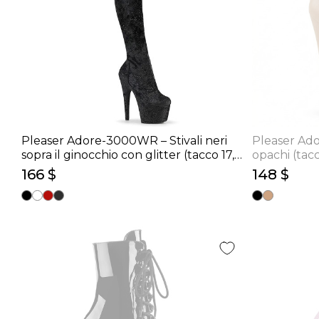
Pleaser Adore-3000WR – Stivali neri
Pleaser Ado
sopra il ginocchio con glitter (tacco 17,8
opachi (tac
cm)
166 $
148 $