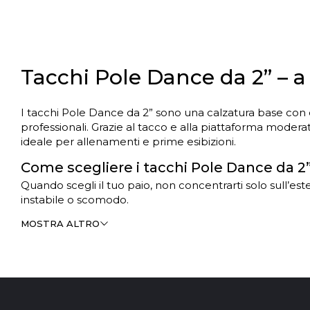
Tacchi Pole Dance da 2” – a 
I tacchi Pole Dance da 2” sono una calzatura base con cu
professionali. Grazie al tacco e alla piattaforma moderati
ideale per allenamenti e prime esibizioni.
Come scegliere i tacchi Pole Dance da 2
Quando scegli il tuo paio, non concentrarti solo sull’est
instabile o scomodo.
Prima di tutto, presta attenzione al supporto. Le scarp
MOSTRA ALTRO
piede non deve muoversi all’interno della scarpa, sopra
Anche il tipo di modello è importante:
Le scarpe aperte sono più leggere e adatte per flow, 
Gli ankle boots offrono maggiore sostegno alla caviglia