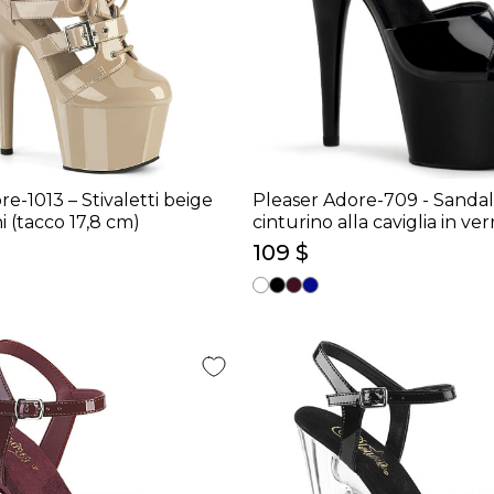
e-1013 – Stivaletti beige
Pleaser Adore-709 - Sandal
i (tacco 17,8 cm)
cinturino alla caviglia in ver
nera/nero (tacco 17,8 cm)
109 $