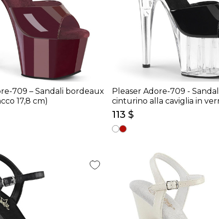
re-709 – Sandali bordeaux
Pleaser Adore-709 - Sandal
tacco 17,8 cm)
cinturino alla caviglia in ver
nera/trasparente (tacco 17,
113 $