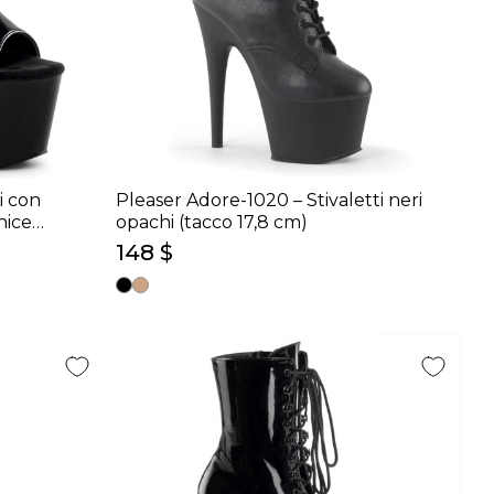
i con
Pleaser Adore-1020 – Stivaletti neri
nice
opachi (tacco 17,8 cm)
148 $