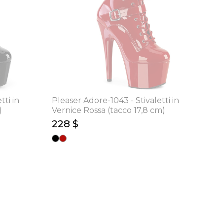
tti in
Pleaser Adore-1043 - Stivaletti in
)
Vernice Rossa (tacco 17,8 cm)
228 $