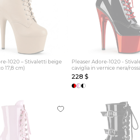
re-1020 – Stivaletti beige
Pleaser Adore-1020 - Stivale
co 17,8 cm)
caviglia in vernice nera/ross
cm)
228 $