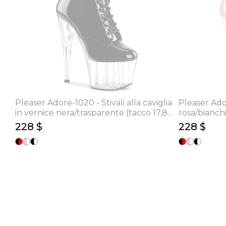
Pleaser Adore-1020 - Stivali alla caviglia
Pleaser Ador
in vernice nera/trasparente (tacco 17,8
rosa/bianchi
cm)
228 $
228 $