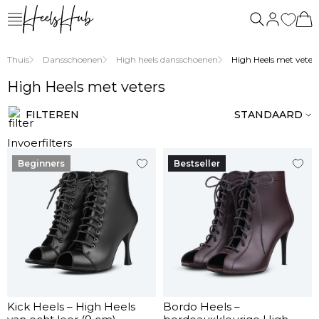
ons
vragen
Thuis
Dansschoenen
High heels dansschoenen
High Heels met veter
High Heels met veters
FILTEREN
STANDAARD
Invoerfilters
Beginners
Bestseller
Kick Heels – High Heels
Bordo Heels –