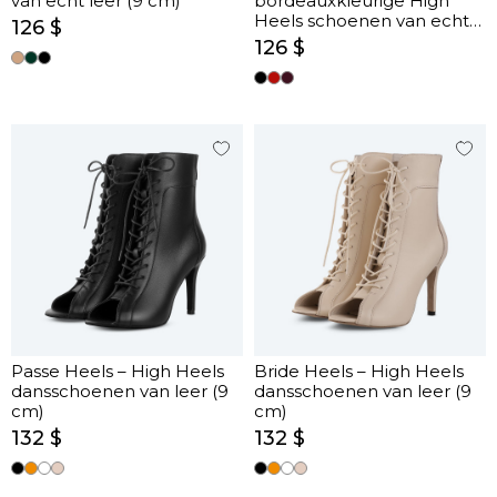
van echt leer (9 cm)
bordeauxkleurige High
Heels schoenen van echt
126 $
leer (9 cm)
126 $
Passe Heels – High Heels
Bride Heels – High Heels
dansschoenen van leer (9
dansschoenen van leer (9
cm)
cm)
132 $
132 $