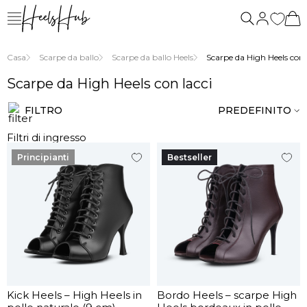
siamo
Casa
Scarpe da ballo
Scarpe da ballo Heels
Scarpe da High Heels con 
Scarpe da High Heels con lacci
FILTRO
PREDEFINITO
Filtri di ingresso
Principianti
Bestseller
Kick Heels – High Heels in
Bordo Heels – scarpe High