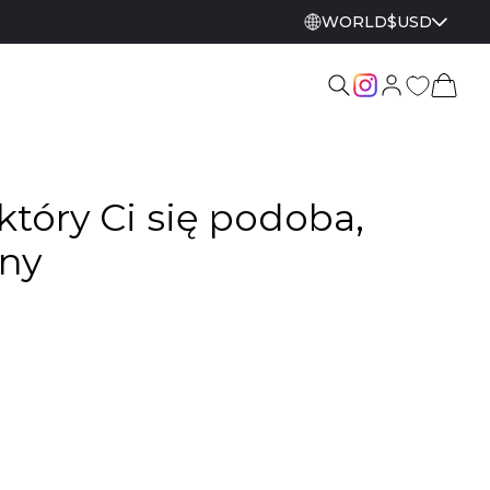
WORLD
$
USD
który Ci się podoba,
ony