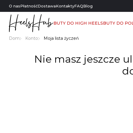
O nas
Płatność
Dostawa
Kontakty
FAQ
Blog
BUTY DO HIGH HEELS
BUTY DO PO
Dom
Konto
Moja lista życzeń
Nie masz jeszcze ul
do