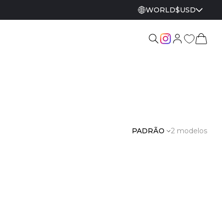
WORLD
$
USD
PADRÃO
2 modelos