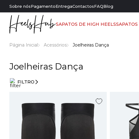
Sobre nós
Pagamento
Entrega
Contactos
FAQ
Blog
SAPATOS DE HIGH HEELS
SAPATOS
Página Inicial
Acessórios
Joelheiras Dança
Joelheiras Dança
FILTRO
Filtros
de
entrada