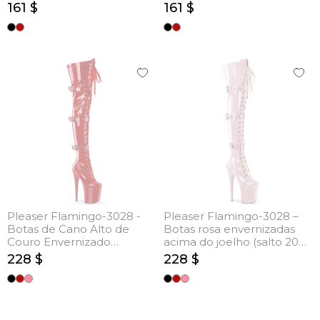
cm)
20 cm)
161 $
161 $
Pleaser Flamingo-3028 -
Pleaser Flamingo-3028 –
Botas de Cano Alto de
Botas rosa envernizadas
Couro Envernizado
acima do joelho (salto 20
Vermelho (salto 20 cm)
cm)
228 $
228 $