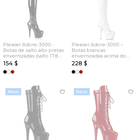
Pleaser Adore-3000 -
Pleaser Adore-3000 –
Botas de salto alto pretas
Botas brancas
envernizadas (salto 17.8
envernizadas acima do
cm)
joelho (salto 17.8 cm)
154 $
228 $
Novo
Novo