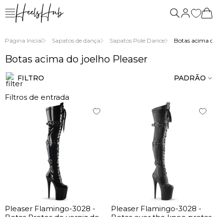
nós
Página Inicial
Sapatos de dança
Sapatos Pole Dance
Botas acima do 
Botas acima do joelho Pleaser
FILTRO
PADRÃO
Filtros de entrada
Pleaser Flamingo-3028 -
Pleaser Flamingo-3028 -