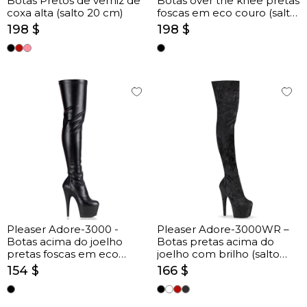
Botas Pretos de verniz de
Botas over the knee pretas
coxa alta (salto 20 cm)
foscas em eco couro (salto
20 cm)
198 $
198 $
Pleaser Adore-3000 -
Pleaser Adore-3000WR –
Botas acima do joelho
Botas pretas acima do
pretas foscas em eco
joelho com brilho (salto
couro (salto 17,8 cm)
17,8 cm)
154 $
166 $