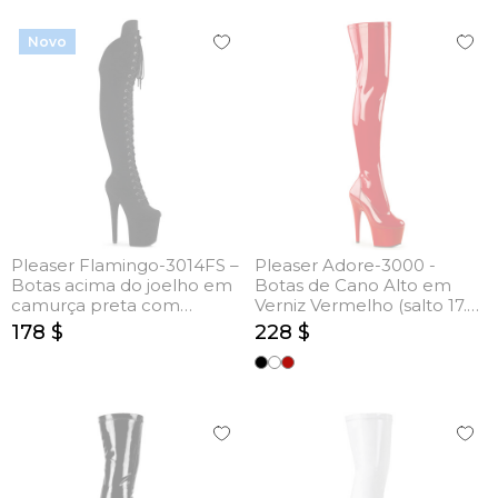
Novo
Pleaser Flamingo-3014FS –
Pleaser Adore-3000 -
Botas acima do joelho em
Botas de Cano Alto em
camurça preta com
Verniz Vermelho (salto 17.8
atacadores (salto 20 cm)
cm)
178 $
228 $