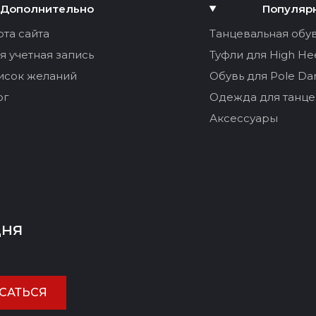
Дополнительно
Популяр
рта сайта
Танцевальная обу
я учетная запись
Туфли для High He
исок желаний
Обувь для Pole Da
ог
Одежда для танце
Аксессуары
дня
САТЬСЯ
ЕНИТЬ ОТЗЫВ