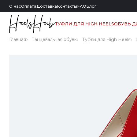
О нас
Оплата
Доставка
Контакты
FAQ
Блог
ТУФЛИ ДЛЯ HIGH HEELS
ОБУВЬ Д
Главная
Танцевальная обувь
Туфли для High Heels