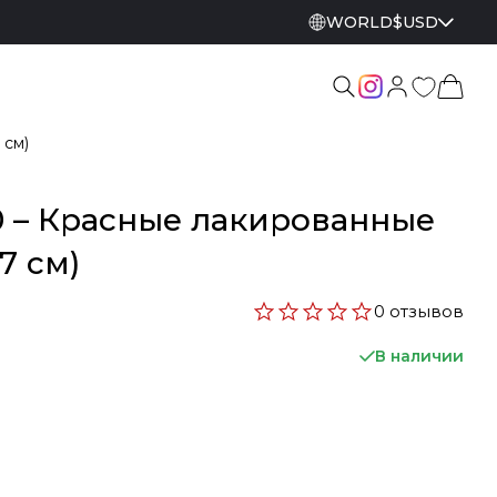
WORLD
$
USD
 см)
0 – Красные лакированные
7 см)
0 отзывов
В наличии