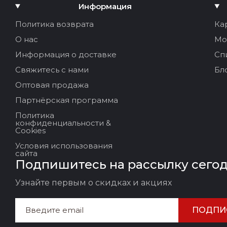
Добавить медиа
Информация
Ваше имя:
Политика возврата
Ка
О нас
Мо
Ваш Email
Информация о доставке
Сп
Свяжитесь с нами
Бл
Оптовая продажа
Заголовок отзыва
Партнёрская программа
Политика
Ваш отзыв:
конфиденциальности &
Cookies
Условия использования
сайта
Подпишитесь на рассылку сего
Узнайте первым о скидках и акциях
ПОДПИ
ОСТАВИТЬ ОТЗЫВ
ОТМ