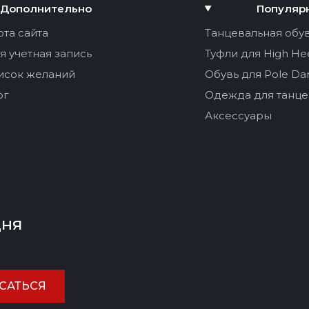
Дополнительно
Популяр
рта сайта
Танцевальная обу
я учетная запись
Туфли для High He
исок желаний
Обувь для Pole Da
ог
Одежда для танце
Аксессуары
дня
САТЬСЯ
ЕНИТЬ ОТЗЫВ