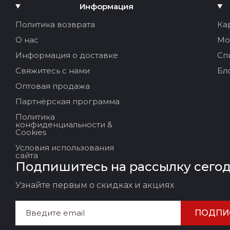
Добавить медиа
Информация
Ваше имя:
Политика возврата
Ка
О нас
Мо
Ваш Email
Информация о доставке
Сп
Свяжитесь с нами
Бл
Оптовая продажа
Заголовок отзыва
Партнёрская программа
Политика
Ваш отзыв:
конфиденциальности &
Cookies
Условия использования
сайта
Подпишитесь на рассылку сего
Узнайте первым о скидках и акциях
ПОДПИ
ОСТАВИТЬ ОТЗЫВ
ОТМ