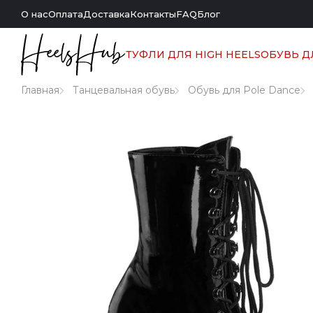
О нас
Оплата
Доставка
Контакты
FAQ
Блог
ТУФЛИ ДЛЯ HIGH HEELS
ОБУВЬ Д
Главная
Танцевальная обувь
Обувь для Pole Dance