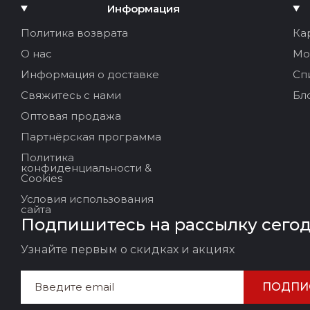
Добавить медиа
Информация
Ваше имя:
Политика возврата
Ка
О нас
Мо
Ваш Email
Информация о доставке
Сп
Свяжитесь с нами
Бл
Оптовая продажа
Заголовок отзыва
Партнёрская программа
Политика
Ваш отзыв:
конфиденциальности &
Cookies
Условия использования
сайта
Подпишитесь на рассылку сего
Узнайте первым о скидках и акциях
ПОДПИ
ОСТАВИТЬ ОТЗЫВ
ОТМ