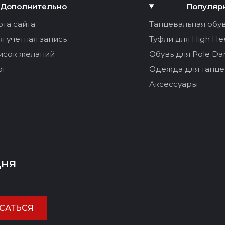
Дополнительно
Популяр
рта сайта
Танцевальная обу
я учетная запись
Туфли для High He
исок желаний
Обувь для Pole Da
ог
Одежда для танце
Аксессуары
дня
САТЬСЯ
ЕНИТЬ ОТЗЫВ