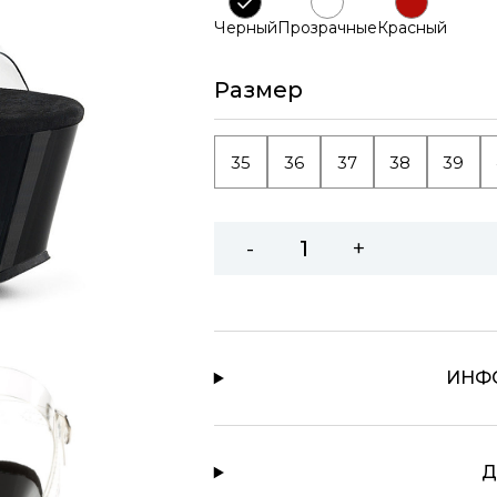
Черный
Прозрачные
Красный
Размер
35
36
37
38
39
-
+
ИНФ
Д