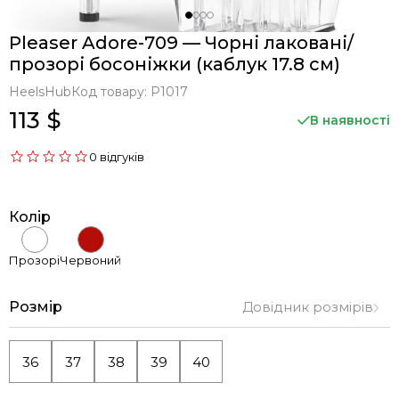
Pleaser Adore-709 — Чорні лаковані/
прозорі босоніжки (каблук 17.8 см)
HeelsHub
Код товару:
P1017
113 $
В наявності
0 відгуків
Колір
Прозорі
Червоний
Розмір
Довідник розмірів
36
37
38
39
40