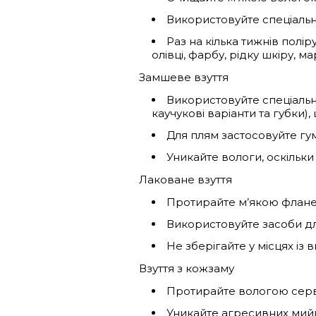
Використовуйте спеціальни
Раз на кілька тижнів полі
олівці, фарбу, рідку шкіру, 
Замшеве взуття
Використовуйте спеціальну
каучукові варіанти та губки)
Для плям застосовуйте гу
Уникайте вологи, оскільки
Лаковане взуття
Протирайте м’якою флане
Використовуйте засоби дл
Не зберігайте у місцях із
Взуття з кожзаму
Протирайте вологою серв
Уникайте агресивних мийн