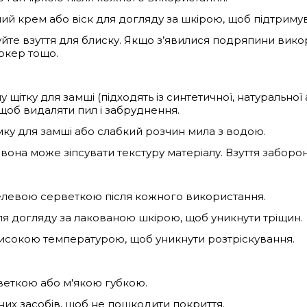
й крем або віск для догляду за шкірою, щоб підтримуват
руйте взуття для блиску. Якщо з’явилися подряпини вико
маркер тощо.
 щітку для замші (підходять із синтетичної, натуральної
, щоб видаляти пил і забруднення.
мку для замші або слабкий розчин мила з водою.
 вона може зіпсувати текстуру матеріалу. Взуття заборо
левою серветкою після кожного використання.
я догляду за лакованою шкірою, щоб уникнути тріщин.
 високою температурою, щоб уникнути розтріскування.
еткою або м'якою губкою.
их засобів, щоб не пошкодити покриття.