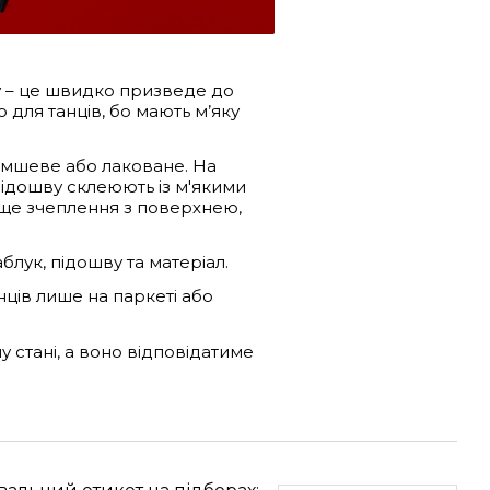
у – це швидко призведе до
 для танців, бо мають м’яку
амшеве або лаковане. На
 підошву склеюють із м'якими
аще зчеплення з поверхнею,
блук, підошву та матеріал.
ців лише на паркеті або
 стані, а воно відповідатиме