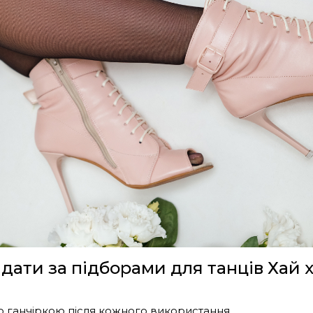
дати за підборами для танців Хай х
 ганчіркою після кожного використання.