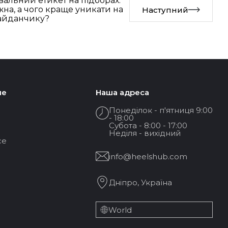
альний етикет на підборах:
на, а чого краще уникати на
Наступний
айданчику?
не
Наша адреса
Понеділок - п'ятниця 9:00
- 18:00
Субота - 8:00 - 17:00
Неділя - вихідний
ce
info@heelshub.com
Дніпро, Україна
World