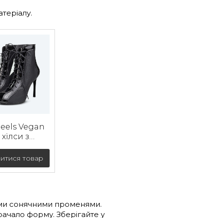
теріалу.
eels Vegan
 хілси з
ри з
тою
итися товар
ю (9 см)
мими сонячними променями.
ачало форму. Зберігайте у