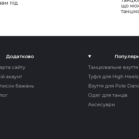
Танцюв
вм під
що мож
танцм
Додатково
Популяр
арта сайту
Танцювальне взуття
ій акаунт
Туфлі для High Heels
писок бажань
Взуття для Pole Dan
лог
Одяг для танців
Аксесуари