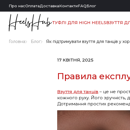
Про нас
Оплата
Доставка
Контакти
FAQ
Блог
ТУФЛІ ДЛЯ HIGH HEELS
ВЗУТТЯ Д
Головна
Блог
Як підтримувати взуття для танців у хо
17 КВІТНЯ, 2025
Правила експлуа
Взуття для танців
– це не прос
кожного руху. Його зручність, 
Дотримання простих рекоменда