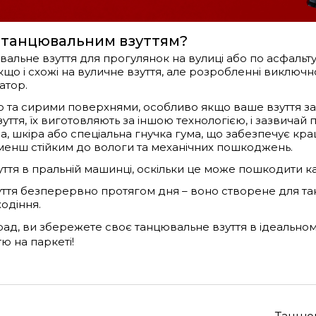
 танцювальним взуттям?
альне взуття для прогулянок на вулиці або по асфальт
кщо і схожі на вуличне взуття, але розробленні виключно
атор.
ю та сирими поверхнями, особливо якщо ваше взуття з
уття, їх виготовляють за іншою технологією, і зазвичай
а, шкіра або спеціальна гнучка гума, що забезпечує кр
 менш стійким до вологи та механічних пошкоджень.
ття в пральній машинці, оскільки це може пошкодити ка
уття безперервно протягом дня – воно створене для тан
ходіння.
д, ви збережете своє танцювальне взуття в ідеальному
ю на паркеті!