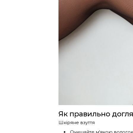
Як правильно догля
Шкіряне взуття
Очищайте м'якою вологою