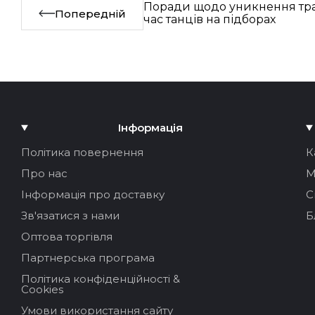
Поради щодо уникнення тра
Попередній
час танців на підборах
Інформація
Політика повернення
К
Про нас
М
Інформація про доставку
С
Зв'язатися з нами
Б
Оптова торгівля
Партнерська програма
Політика конфіденційності &
Cookies
Умови використання сайту