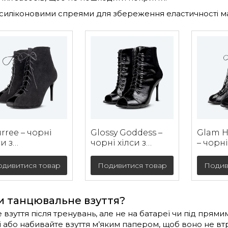
 силіконовими спреями для збереження еластичності ма
rree – чорні
Glossy Goddess –
Glam H
си з
чорні хілси з
– чорні
уральної замші
натуральної
екошкі
вердою
лакової шкіри (10
сітчас
дивитися товар
Подивитися товар
Подив
ошвою (9 см)
см)
вставко
и танцювальне взуття?
взуття після тренувань, але не на батареї чи під пря
або набивайте взуття м’яким папером, щоб воно не втр