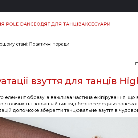
ЛЯ POLE DANCE
ОДЯГ ДЛЯ ТАНЦІВ
АКСЕСУАРИ
рошому стані: Практичні поради
тації взуття для танців Hig
то елемент образу, а важлива частина екіпірування, що 
довговічність і зовнішній вигляд безпосередньо залежа
цій допоможе зберегти танцювальне взуття в чудовому