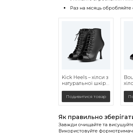
Раз на місяць обробляйте
Kick Heels – хілси з
Bou
натуральної шкіри
хіл
(9 см)
нат
з т
Подивитися товар
По
під
Як правильно зберігат
Завжди очищайте та висушуйте 
Використовуйте формотримачі 