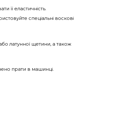
и її еластичність.
ристовуйте спеціальні воскові
 або латунної щетини, а також
нено прати в машинці.