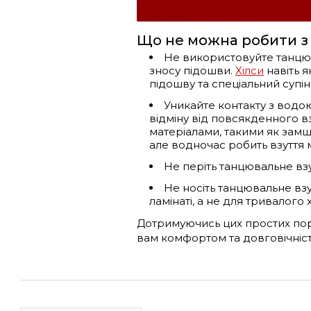
Що не можна робити з
Не використовуйте танцюв
зносу підошви.
Хілси
навіть я
підошву та спеціальний супін
Уникайте контакту з водо
відміну від повсякденного вз
матеріалами, такими як замш
але водночас робить взуття
Не періть танцювальне взу
Не носіть танцювальне вз
ламінаті, а не для тривалого 
Дотримуючись цих простих пора
вам комфортом та довговічніст