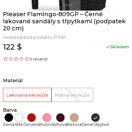
Pleaser Flamingo-809GP – Černé
lakované sandály s třpytkami (podpatek
20 cm)
HeelsHub
Kód produktu:
P1061
122 $
Skladem
0 recenzí
Materiál
Lakovaná ekokůže
Matná ekokůže
Barva
Černá
Bílá
Červená
Růžová
Vínová
Béžová
Černé třpytivé