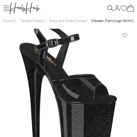
Domů
Tanecní boty
Boty pro Pole Dance
Pleaser Flamingo-809GP 