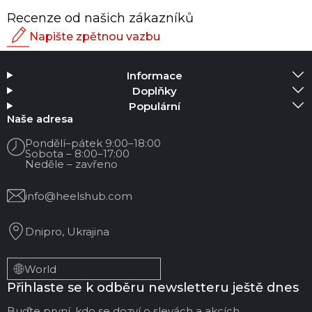
Recenze od našich zákazníků
Napište zpětnou vazbu
Hodnocení
Informace
Přidat média
Doplňky
Populární
Vaše jméno
Naše adresa
Pondělí–pátek 9:00–18:00
Sobota – 8:00–17:00
Váš email
Neděle – zavřeno
info@heelshub.com
Název recenze
Dnipro, Ukrajina
Vaše zpětná vazba:
World
Přihlaste se k odběru newsletteru ještě dnes
Buďte první, kdo se dozví o slevách a akcích