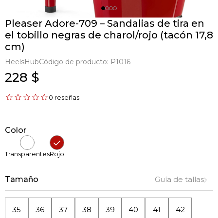
Pleaser Adore-709 – Sandalias de tira en
el tobillo negras de charol/rojo (tacón 17,8
cm)
HeelsHub
Código de producto:
P1016
228 $
0 reseñas
Color
Transparentes
Rojo
Tamaño
Guía de tallas
35
36
37
38
39
40
41
42