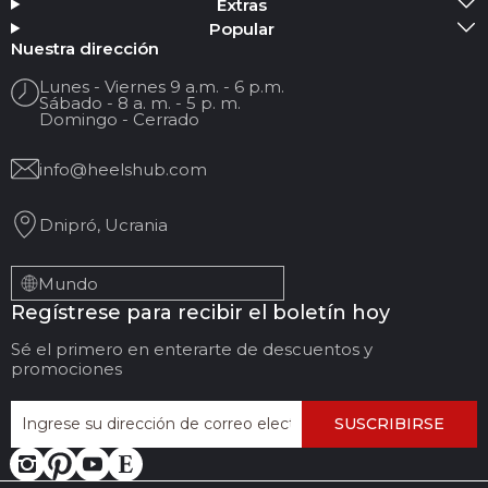
Extras
Popular
Tu nombre
Nuestra dirección
Lunes - Viernes 9 a.m. - 6 p.m.
Sábado - 8 a. m. - 5 p. m.
Su correo electrónico
Domingo - Cerrado
info@heelshub.com
Título de la reseña
Dnipró, Ucrania
Sus comentarios:
Mundo
Regístrese para recibir el boletín hoy
Sé el primero en enterarte de descuentos y
promociones
SUSCRIBIRSE
DEJAR COMENTARIOS
CANCELAR REVISIÓN