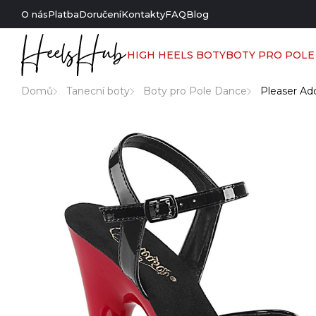
O nás
Platba
Doručení
Kontakty
FAQ
Blog
HIGH HEELS BOTY
BOTY PRO POLE
Domů
Tanecní boty
Boty pro Pole Dance
Pleaser Ad