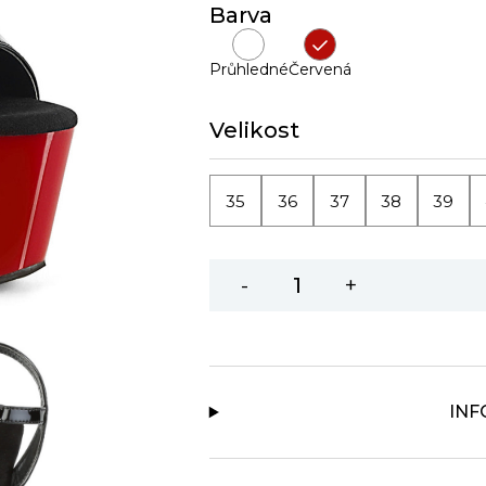
Barva
Průhledné
Červená
Velikost
35
36
37
38
39
-
+
IN