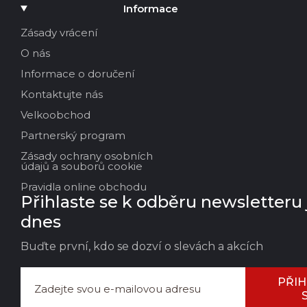
Přidat média
Informace
Vaše jméno
Zásady vrácení
O nás
Váš email
Informace o doručení
Kontaktujte nás
Velkoobchod
Název recenze
Partnerský program
Zásady ochrany osobních
Vaše zpětná vazba:
údajů a souborů cookie
Pravidla online obchodu
Přihlaste se k odběru newsletteru 
dnes
Buďte první, kdo se dozví o slevách a akcích
PŘIH
ZANECHAT ZPĚTNOU
ZRU