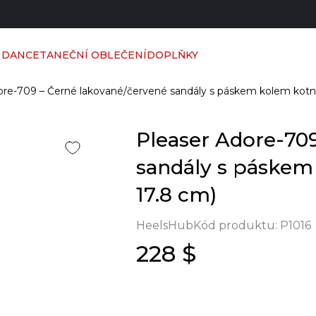
 DANCE
TANEČNÍ OBLEČENÍ
DOPLŇKY
ore-709 – Černé lakované/červené sandály s páskem kolem kotn
Pleaser Adore-70
sandály s páskem
17.8 cm)
HeelsHub
Kód produktu:
P1016
228 $