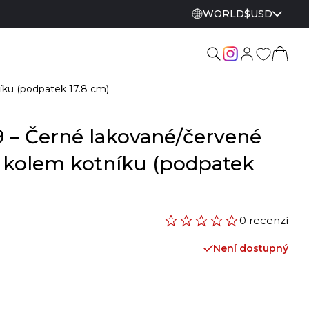
WORLD
$
USD
íku (podpatek 17.8 cm)
9 – Černé lakované/červené
 kolem kotníku (podpatek
0 recenzí
Není dostupný