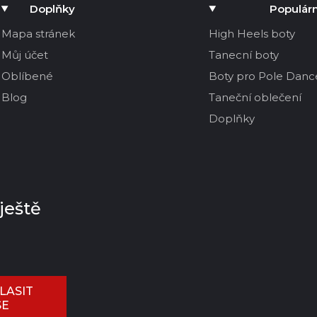
Doplňky
Populárn
Mapa stránek
High Heels boty
Můj účet
Tanecní boty
Oblíbené
Boty pro Pole Danc
Blog
Taneční oblečení
Doplňky
ještě
LASIT
SE
ŠIT RECENZI