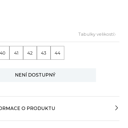
Tabulky velikostí
40
41
42
43
44
NENÍ DOSTUPNÝ
FORMACE O PRODUKTU