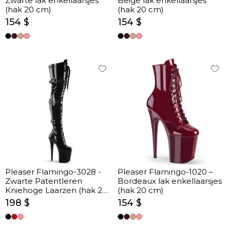
Zwarte lak enkellaarsjes
Beige lak enkellaarsjes
(hak 20 cm)
(hak 20 cm)
154 $
154 $
Pleaser Flamingo-3028 -
Pleaser Flamingo-1020 –
Zwarte Patentleren
Bordeaux lak enkellaarsjes
Kniehoge Laarzen (hak 20
(hak 20 cm)
cm)
198 $
154 $