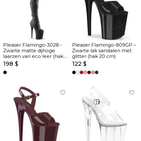
Pleaser Flamingo-3028 -
Pleaser Flamingo-809GP –
Zwarte matte dijhoge
Zwarte lak sandalen met
laarzen van eco leer (hak
glitter (hak 20 cm)
20 cm)
198 $
122 $