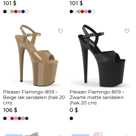
binnenzool (hak 20 cm)
101 $
101 $
Pleaser Flamingo-809 –
Pleaser Flamingo-809 –
Beige lak sandalen (hak 20
Zwarte matte sandalen
cm)
(hak 20 cm)
106 $
0 $