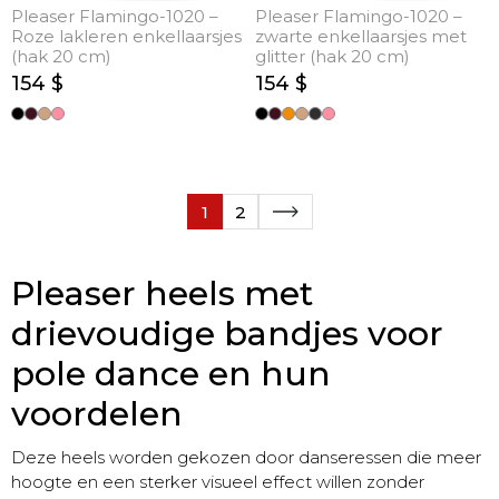
Pleaser Flamingo-1020 –
Pleaser Flamingo-1020 –
Roze lakleren enkellaarsjes
zwarte enkellaarsjes met
(hak 20 cm)
glitter (hak 20 cm)
154 $
154 $
1
2
Pleaser heels met
drievoudige bandjes voor
pole dance en hun
voordelen
Deze heels worden gekozen door danseressen die meer
hoogte en een sterker visueel effect willen zonder