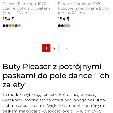
Pleaser Flamingo-1020 –
Pleaser Flamingo-1020 –
czarne botki z brokatem
Różowe lakierowane botki
(obcas 20 cm)
(obcas 20 cm)
154 $
154 $
1
2
Buty Pleaser z potrójnymi
paskami do pole dance i ich
zalety
Te modele wybierają tancerki, które chcą większej
wysokości i mocniejszego efektu wizualnego bez utraty
stabilności oraz kontroli. Większość modeli z potrójnymi
paskami ma obcas o wysokości około 17–18 cm (7–7.5”)