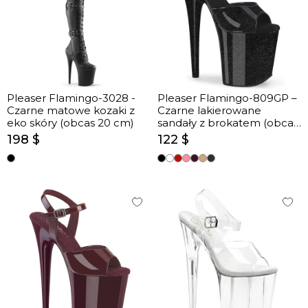
Pleaser Flamingo-3028 -
Pleaser Flamingo-809GP –
Czarne matowe kozaki z
Czarne lakierowane
eko skóry (obcas 20 cm)
sandały z brokatem (obcas
20 cm)
198 $
122 $