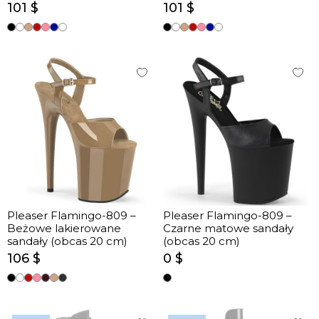
(obcas 20 cm)
101 $
101 $
Pleaser Flamingo-809 –
Pleaser Flamingo-809 –
Beżowe lakierowane
Czarne matowe sandały
sandały (obcas 20 cm)
(obcas 20 cm)
106 $
0 $