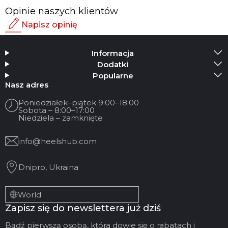
Opinie naszych klientów
Napisz opinię
Ocena
Informacja
Dodaj multimedia
Dodatki
Popularne
Twoje imię
Nasz adres
Poniedziałek–piątek 9:00–18:00
Sobota – 8:00–17:00
Twój e-mail
Niedziela – zamknięte
info@heelshub.com
Tytuł recenzji
Dnipro, Ukraina
Twoja opinia:
World
Zapisz się do newslettera już dziś
Bądź pierwszą osobą, która dowie się o rabatach i