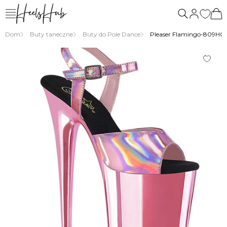
Dom
Buty taneczne
Buty do Pole Dance
Pleaser Flamingo-809HG –