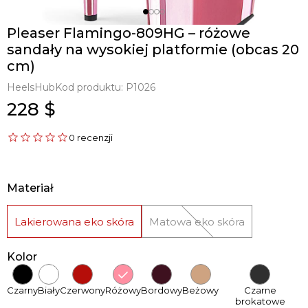
Pleaser Flamingo-809HG – różowe
sandały na wysokiej platformie (obcas 20
cm)
HeelsHub
Kod produktu:
P1026
228 $
0 recenzji
Materiał
Lakierowana eko skóra
Matowa eko skóra
Kolor
Czarny
Biały
Czerwony
Różowy
Bordowy
Beżowy
Czarne
brokatowe