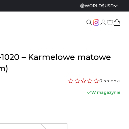
WORLD
$
USD
o-1020 – Karmelowe matowe
m)
0 recenzji
W magazynie