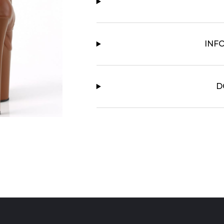
INF
D