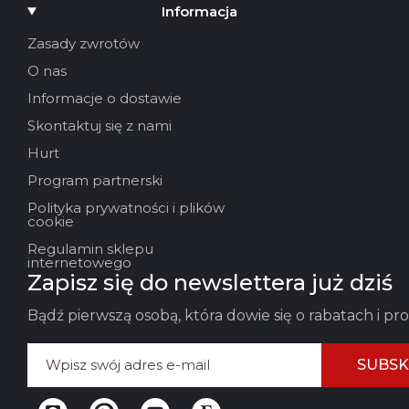
Dodaj multimedia
Informacja
Twoje imię
Zasady zwrotów
O nas
Twój e-mail
Informacje o dostawie
Skontaktuj się z nami
Hurt
Tytuł recenzji
Program partnerski
Polityka prywatności i plików
Twoja opinia:
cookie
Regulamin sklepu
internetowego
Zapisz się do newslettera już dziś
Bądź pierwszą osobą, która dowie się o rabatach i p
SUBSK
WYSTAW OPINIĘ
ANUL