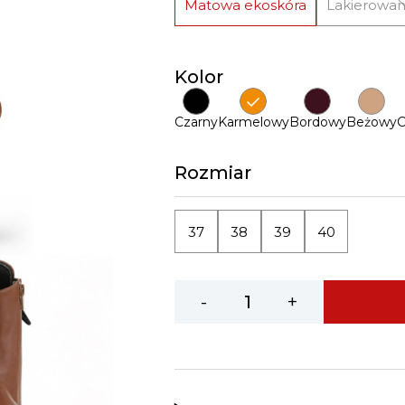
Matowa ekoskóra
Lakierowan
Kolor
Czarny
Karmelowy
Bordowy
Beżowy
C
Rozmiar
37
38
39
40
-
+