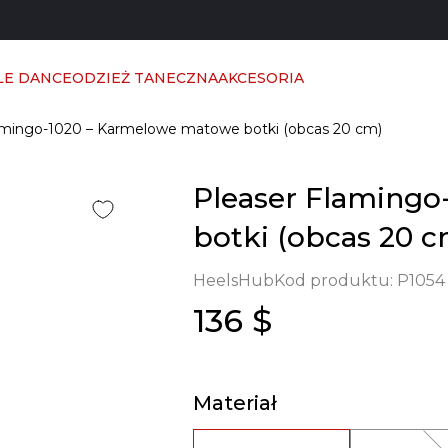
LE DANCE
ODZIEŻ TANECZNA
AKCESORIA
amingo-1020 – Karmelowe matowe botki (obcas 20 cm)
Pleaser Flaming
botki (obcas 20 c
HeelsHub
Kod produktu:
P1054
136 $
Materiał