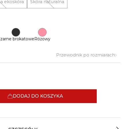
a ekoskóra
Skóra naturalna
zarne brokatowe
Różowy
Przewodnik po rozmiarach
DODAJ DO KOSZYKA