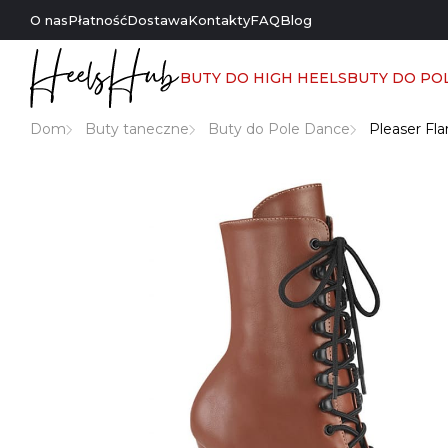
O nas
Płatność
Dostawa
Kontakty
FAQ
Blog
BUTY DO HIGH HEELS
BUTY DO PO
Dom
Buty taneczne
Buty do Pole Dance
Pleaser Fl